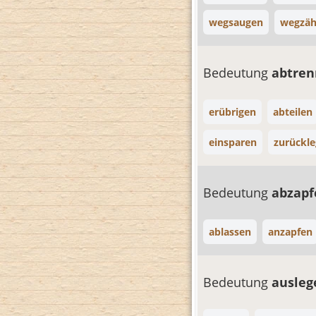
wegsaugen
wegzäh
Bedeutung
abtre
erübrigen
abteilen
einsparen
zurückl
Bedeutung
abzap
ablassen
anzapfen
Bedeutung
ausle