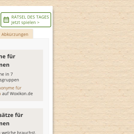
RÄTSEL DES TAGES
Jetzt spielen >
Abkürzungen
e für
men
e in 7
sgruppen
nonyme für
n
auf Woxikon.de
sätze für
men
 welche brauchst,