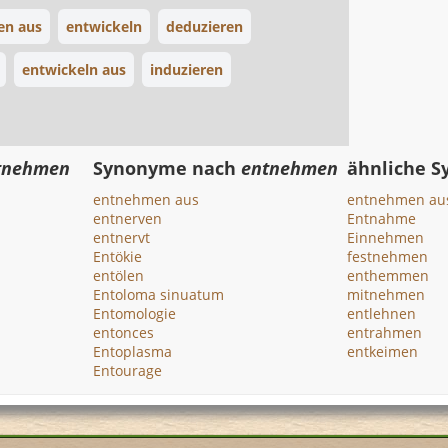
en aus
entwickeln
deduzieren
entwickeln aus
induzieren
tnehmen
Synonyme nach
entnehmen
ähnliche 
entnehmen aus
entnehmen au
entnerven
Entnahme
entnervt
Einnehmen
Entökie
festnehmen
entölen
enthemmen
Entoloma sinuatum
mitnehmen
Entomologie
entlehnen
entonces
entrahmen
Entoplasma
entkeimen
Entourage