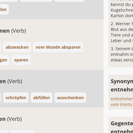
kannst du 
len
Kugelschre
Karton dor
Werner 
Blut aus de
nnen
(Verb)
Tiere und 
Leber und 
abzwacken
vom Munde absparen
Seinem 
entnahm ic
egen
sparen
etwas vers
fen
(Verb)
Synonym
entneh
schröpfen
abfüllen
ausschenken
entnehmen
vom Konto
gen
(Verb)
Gegente
entneh