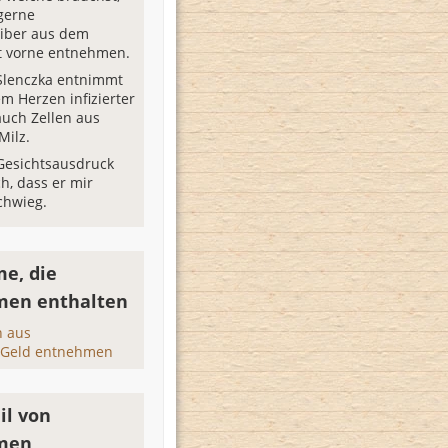
gerne
iber aus dem
t vorne entnehmen.
Slenczka entnimmt
m Herzen infizierter
auch Zellen aus
Milz.
Gesichtsausdruck
h, dass er mir
chwieg.
e, die
men enthalten
 aus
 Geld entnehmen
il von
men