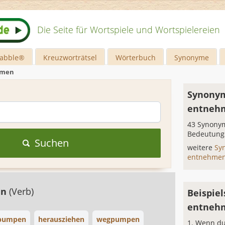
Die Seite für Wortspiele und Wortspielereien
rabble®
Kreuzworträtsel
Wörterbuch
Synonyme
hmen
Synonym
entneh
43 Synonym
Bedeutung
Suchen
weitere
Sy
entnehme
en
(Verb)
Beispiel
entneh
pumpen
herausziehen
wegpumpen
Wenn du