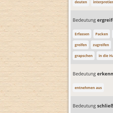
deuten
interpretie
Bedeutung
ergrei
Erfassen
Packen
greifen
zugreifen
grapschen
in die 
Bedeutung
erken
entnehmen aus
Bedeutung
schlie