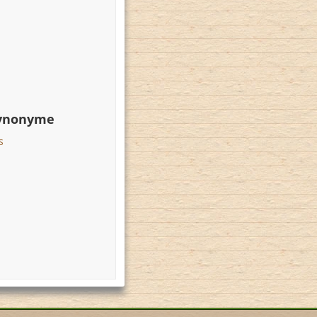
Synonyme
s