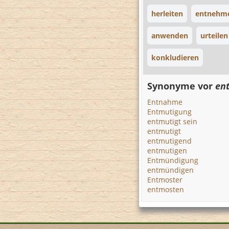
herleiten
entnehm
anwenden
urteilen
konkludieren
Synonyme vor
en
Entnahme
Entmutigung
entmutigt sein
entmutigt
entmutigend
entmutigen
Entmündigung
entmündigen
Entmoster
entmosten