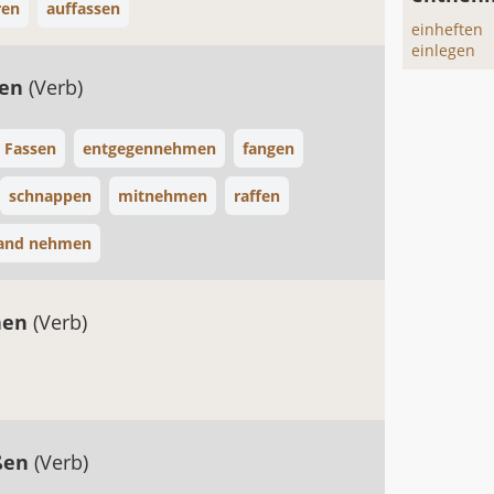
ren
auffassen
einheften
einlegen
fen
(Verb)
Fassen
entgegennehmen
fangen
schnappen
mitnehmen
raffen
Hand nehmen
nen
(Verb)
ßen
(Verb)