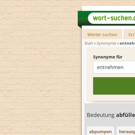
Wörter suchen
Sc
Start
»
Synonyme
»
entne
Synonyme für
Bedeutung
abfüll
abpumpen
heraus