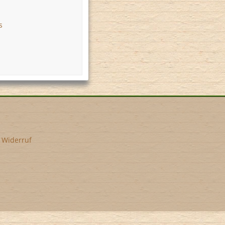
s
•
Widerruf