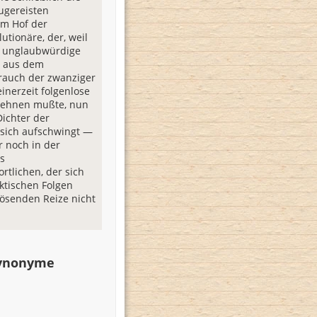
zugereisten
am Hof der
utionäre, der, weil
e unglaubwürdige
 aus dem
rauch der zwanziger
einerzeit folgenlose
lehnen mußte, nun
Dichter der
 sich aufschwingt —
 noch in der
es
rtlichen, der sich
ktischen Folgen
lösenden Reize nicht
Synonyme