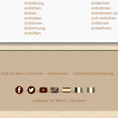
Entleibung
entkernen
entleihen
entsühnen
Entlein
entnehmen au
entlocken
sich entleihen
Entlohnen
Entfernen
Entlohnung
entwöhnen
entlüften
- 2026 by
wort-suchen.de
•
Impressum
•
Datenschutzerklärung
•
Datenschutzeinstellungen
Linktipps für Rätsel
|
Gendern
Facebook
Twitter
Youtube
Englische
Spanische
französiche
italienische
wort-
wort-
Kreuzworträtsel-
Kreuzworträtsel-