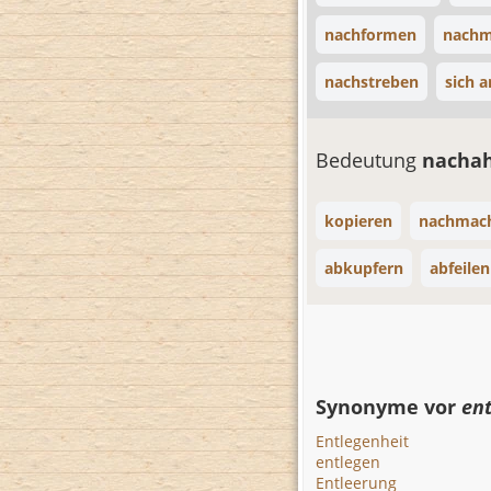
nachformen
nachm
nachstreben
sich 
Bedeutung
nacha
kopieren
nachmac
abkupfern
abfeilen
Synonyme vor
en
Entlegenheit
entlegen
Entleerung