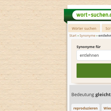
Wörter suchen
Sc
Start
»
Synonyme
»
entleh
Synonyme für
Bedeutung
gleich
reproduzieren
Wie