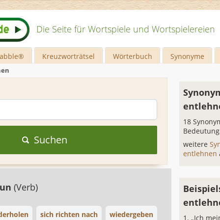
Die Seite für Wortspiele und Wortspielereien
rabble®
Kreuzworträtsel
Wörterbuch
Synonyme
nen
Synonym
entlehn
18 Synonym
Bedeutung
Suchen
weitere
Sy
entlehnen
tun
(Verb)
Beispiel
entlehn
derholen
sich richten nach
wiedergeben
„Ich mei