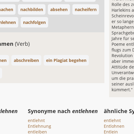
Rolle des 
achen
nachbilden
absehen
nacheifern
Harlekins 
Scheinrevol
er so lang
anlehnen
nachfolgen
Metaphern
Sprachgeb
Jahre für s
hmen
(Verb)
Poeme ent
flugs zum 
Revolution
hen
abschreiben
ein Plagiat begehen
aber immer
Attitüde d
Unverantwo
um die pra
seiner aus
kümmert.“
tlehnen
Synonyme nach
entlehnen
ähnliche 
entlehnt
entlehnt
Entlehnung
Entlohnen
entleiben
Entlein