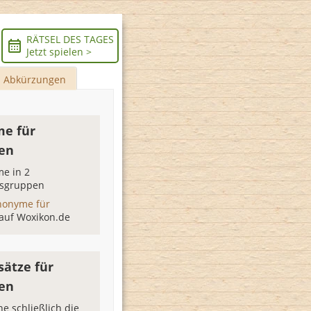
RÄTSEL DES TAGES
Jetzt spielen >
Abkürzungen
e für
en
e in 2
sgruppen
nonyme für
auf Woxikon.de
sätze für
en
ne schließlich die