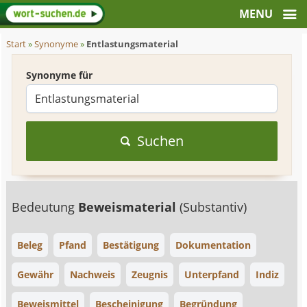
Start
»
Synonyme
»
Entlastungsmaterial
Synonyme für
Suchen
Bedeutung
Beweismaterial
(Substantiv)
Beleg
Pfand
Bestätigung
Dokumentation
Gewähr
Nachweis
Zeugnis
Unterpfand
Indiz
Beweismittel
Bescheinigung
Begründung