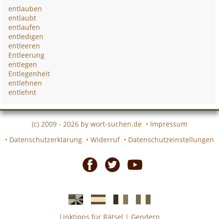
entlauben
entlaubt
entlaufen
entledigen
entleeren
Entleerung
entlegen
Entlegenheit
entlehnen
entlehnt
(c) 2009 - 2026 by
wort-suchen.de
•
Impressum
•
Datenschutzerklärung
•
Widerruf
•
Datenschutzeinstellungen
Facebook
Twitter
Youtube
Linktipps für Rätsel
|
Gendern