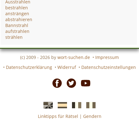
Ausstrahlen
bestrahlen
ansträngen
abstrahieren
Bannstrahl
aufstrahlen
strählen
(c) 2009 - 2026 by
wort-suchen.de
•
Impressum
•
Datenschutzerklärung
•
Widerruf
•
Datenschutzeinstellungen
Facebook
Twitter
Youtube
Linktipps für Rätsel
|
Gendern
Englische
Spanische
französiche
italienische
wort-
wort-
Kreuzworträtsel-
Kreuzworträtsel-