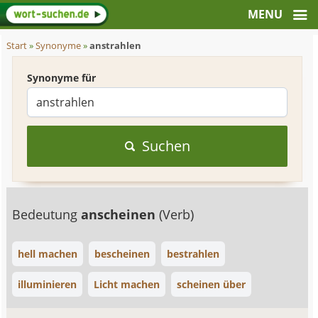
Start
»
Synonyme
»
anstrahlen
Synonyme für
Suchen
Bedeutung
anscheinen
(Verb)
hell machen
bescheinen
bestrahlen
illuminieren
Licht machen
scheinen über