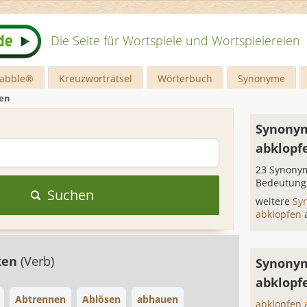
Die Seite für Wortspiele und Wortspielereien
rabble®
Kreuzworträtsel
Wörterbuch
Synonyme
fen
Synonym
abklopf
23 Synonym
Bedeutung
Suchen
weitere
Sy
abklopfen
ken
(Verb)
Synonym
abklopf
Abtrennen
Ablösen
abhauen
abklopfen 