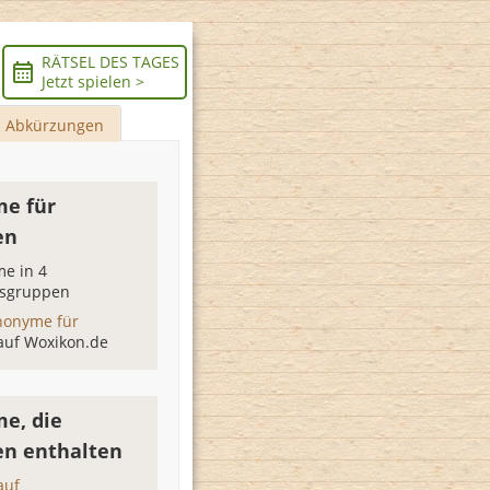
RÄTSEL DES TAGES
Jetzt spielen >
Abkürzungen
e für
en
e in 4
sgruppen
nonyme für
auf Woxikon.de
e, die
en enthalten
auf