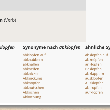
rn
(Verb)
klopfen
Synonyme nach
abklopfen
ähnliche 
abklopfen auf
abklopfen auf
abknabbern
abknöpfen
abknallen
anklopfen
abkneifen
Beklopfen
abknicken
abklappern
Abknickung
ausklopfen
abknöpfen
Ausklopfer
abknutschen
abtropfen
Abkochen
aufklopfen
Abkochung