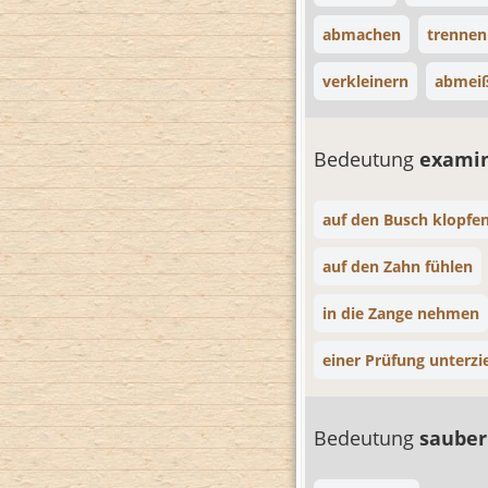
abmachen
trennen
verkleinern
abmei
Bedeutung
exami
auf den Busch klopfe
auf den Zahn fühlen
in die Zange nehmen
einer Prüfung unterz
Bedeutung
saube