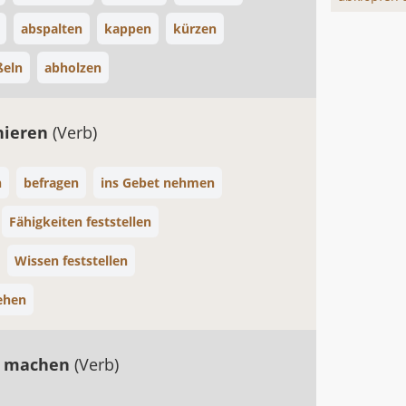
abspalten
kappen
kürzen
ßeln
abholzen
nieren
(Verb)
n
befragen
ins Gebet nehmen
Fähigkeiten feststellen
Wissen feststellen
iehen
r machen
(Verb)