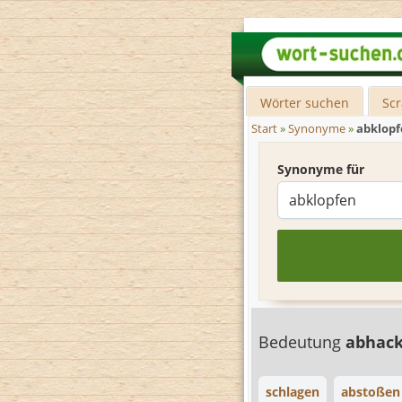
Wörter suchen
Sc
Start
»
Synonyme
»
abklop
Synonyme für
Bedeutung
abhac
schlagen
abstoßen