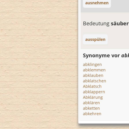
ausnehmen
Bedeutung
säube
ausspülen
Synonyme vor
ab
abklingen
abklemmen
abklauben
abklatschen
Abklatsch
abklappern
Abklärung
abklären
abketten
abkehren