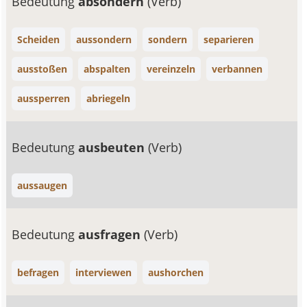
Bedeutung
absondern
(Verb)
Scheiden
aussondern
sondern
separieren
ausstoßen
abspalten
vereinzeln
verbannen
aussperren
abriegeln
Bedeutung
ausbeuten
(Verb)
aussaugen
Bedeutung
ausfragen
(Verb)
befragen
interviewen
aushorchen