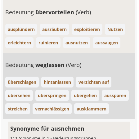
Bedeutung
übervorteilen
(Verb)
ausplündern
ausräubern
exploitieren
Nutzen
erleichtern
ruinieren
ausnutzen
aussaugen
Bedeutung
weglassen
(Verb)
überschlagen
hintanlassen
verzichten auf
übersehen
überspringen
übergehen
aussparen
streichen
vernachlässigen
ausklammern
Synonyme für ausnehmen
111 Synonyme in 15 Bedeutungsgruppen