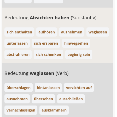
Bedeutung
Absichten haben
(Substantiv)
sich enthalten
aufhören
ausnehmen
weglassen
unterlassen
sich ersparen
hinwegsehen
abstrahieren
sich schenken
begierig sein
Bedeutung
weglassen
(Verb)
überschlagen
hintanlassen
verzichten auf
ausnehmen
übersehen
ausschließen
vernachlässigen
ausklammern