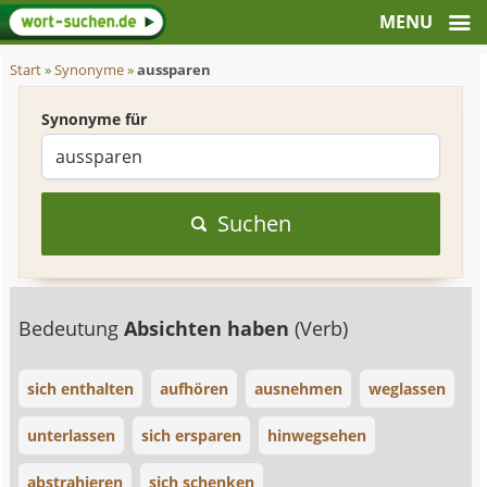
Start
»
Synonyme
»
aussparen
Synonyme für
Suchen
Bedeutung
Absichten haben
(Verb)
sich enthalten
aufhören
ausnehmen
weglassen
unterlassen
sich ersparen
hinwegsehen
abstrahieren
sich schenken