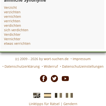
ähnliche Synonyme
Verzicht
verzichten
vernichten
verrichten
verdichten
sich verdichten
Verdichter
Vernichter
etwas verrichten
(c) 2009 - 2026 by
wort-suchen.de
•
Impressum
•
Datenschutzerklärung
•
Widerruf
•
Datenschutzeinstellungen
Facebook
Twitter
Youtube
Linktipps für Rätsel
|
Gendern
Englische
Spanische
französiche
italienische