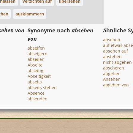
anlassen
verzichten auf
übersehen
chen
ausklammern
sehen von
Synonyme nach
absehen
ähnliche 
von
absehen
auf etwas abs
abseifen
absehen auf
abseigern
abstehen
abseilen
nicht abgehen
Abseite
abscheren
abseitig
abgehen
Abseitigkeit
Ansehen
abseits
abgehen von
abseits stehen
Absence
absenden