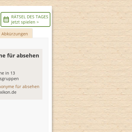
RÄTSEL DES TAGES
Jetzt spielen >
Abkürzungen
e für absehen
e in 13
sgruppen
nonyme für absehen
xikon.de