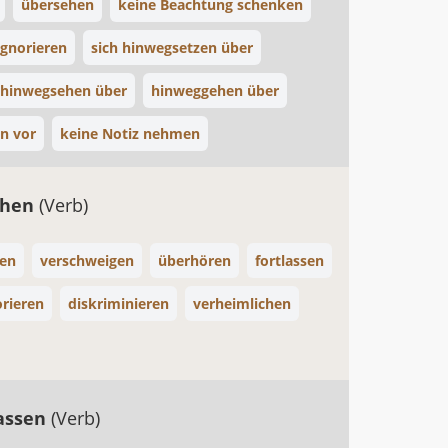
übersehen
keine Beachtung schenken
ignorieren
sich hinwegsetzen über
hinwegsehen über
hinweggehen über
n vor
keine Notiz nehmen
ehen
(Verb)
ten
verschweigen
überhören
fortlassen
orieren
diskriminieren
verheimlichen
assen
(Verb)