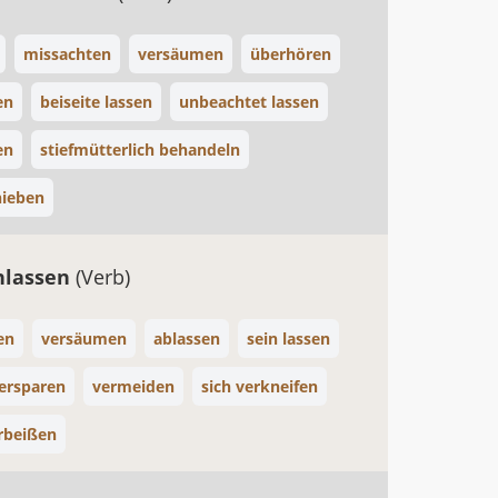
missachten
versäumen
überhören
en
beiseite lassen
unbeachtet lassen
en
stiefmütterlich behandeln
hieben
nlassen
(Verb)
en
versäumen
ablassen
sein lassen
 ersparen
vermeiden
sich verkneifen
erbeißen