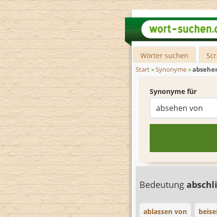
Wörter suchen
Sc
Start
»
Synonyme
»
absehe
Synonyme für
Bedeutung
absch
ablassen von
beise