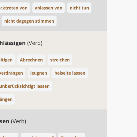
cktreten von
ablassen von
nicht tun
nicht dagegen stimmen
hlässigen
(Verb)
itigen
Abrechnen
streichen
verdrängen
leugnen
beiseite lassen
unberücksichtigt lassen
rängen
ssen
(Verb)