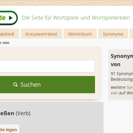
Die Seite für Wortspiele und Wortspielereien
rabble®
Kreuzworträtsel
Wörterbuch
Synonyme
n von
Synonym
von
91 Synonym
Bedeutung
Suchen
weitere
Sy
von
auf Wo
ließen
(Verb)
ite legen