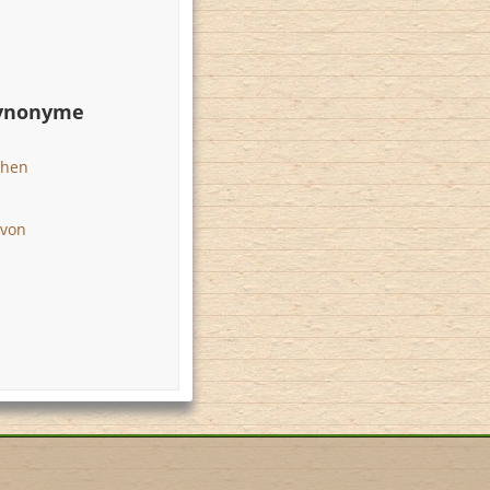
Synonyme
ehen
 von