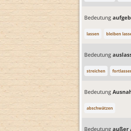
Bedeutung
aufge
lassen
bleiben lass
Bedeutung
ausla
streichen
fortlasse
Bedeutung
Ausna
abschwätzen
Bedeutung
außer 