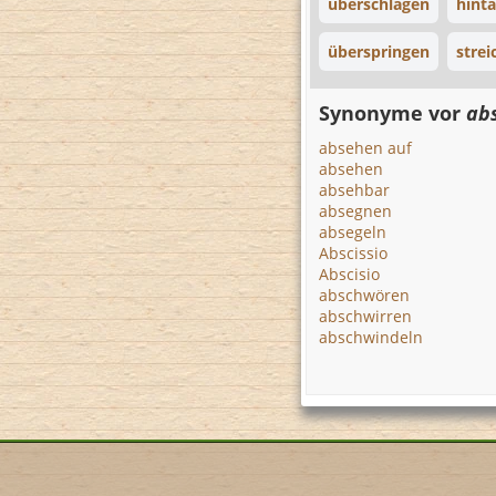
überschlagen
hint
überspringen
strei
Synonyme vor
ab
absehen auf
absehen
absehbar
absegnen
absegeln
Abscissio
Abscisio
abschwören
abschwirren
abschwindeln