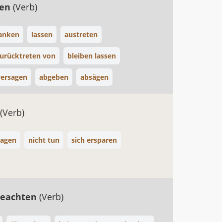
gen
(Verb)
anken
lassen
austreten
urücktreten von
bleiben lassen
versagen
abgeben
absägen
(Verb)
sagen
nicht tun
sich ersparen
beachten
(Verb)