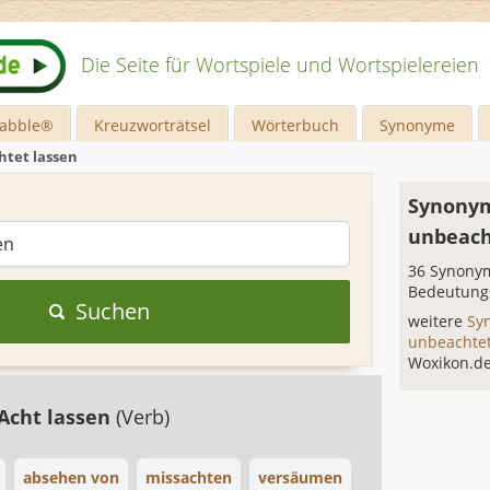
Die Seite für Wortspiele und Wortspielereien
rabble®
Kreuzworträtsel
Wörterbuch
Synonyme
tet lassen
Synonym
unbeach
36 Synonym
Bedeutung
Suchen
weitere
Sy
unbeachte
Woxikon.d
Acht lassen
(Verb)
absehen von
missachten
versäumen