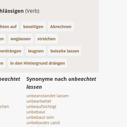
hlässigen
(Verb)
chten auf
beseitigen
Abrechnen
en
weglassen
streichen
verdrängen
leugnen
beiseite lassen
en
in den Hintergrund drängen
beachtet
Synonyme nach
unbeachtet
lassen
unbeanstandet lassen
unbearbeitet
echen
unbeaufsichtigt
unbebaut
unbebaut sein
unbebautes Land