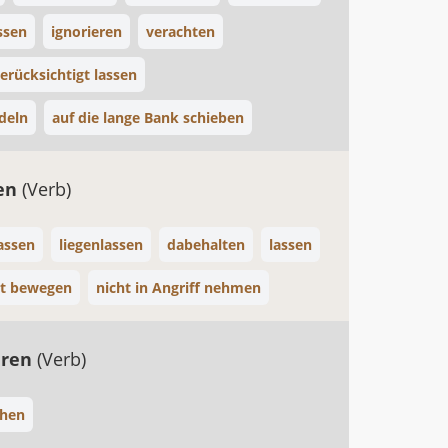
ssen
ignorieren
verachten
erücksichtigt lassen
deln
auf die lange Bank schieben
sen
(Verb)
assen
liegenlassen
dabehalten
lassen
ht bewegen
nicht in Angriff nehmen
eren
(Verb)
ehen