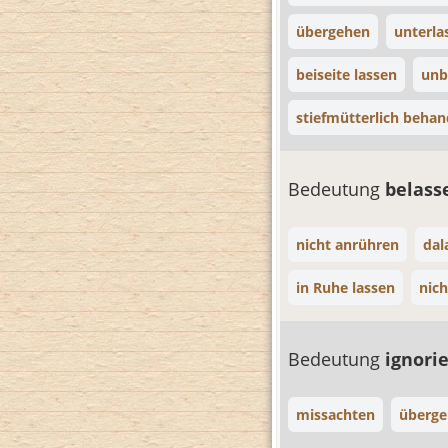
übergehen
unterla
beiseite lassen
unb
stiefmütterlich behan
Bedeutung
belas
nicht anrühren
dal
in Ruhe lassen
nic
Bedeutung
ignori
missachten
überg