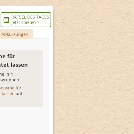
RÄTSEL DES TAGES
Jetzt spielen >
Abkürzungen
e für
tet lassen
e in 4
sgruppen
nonyme für
t lassen
auf
e