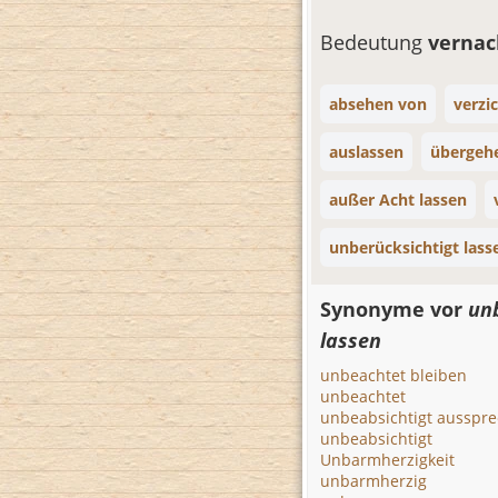
Bedeutung
vernac
absehen von
verzi
auslassen
übergeh
außer Acht lassen
unberücksichtigt lass
Synonyme vor
un
lassen
unbeachtet bleiben
unbeachtet
unbeabsichtigt ausspr
unbeabsichtigt
Unbarmherzigkeit
unbarmherzig