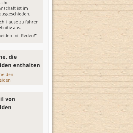
sche
schaft ist im
 ausgeschieden.
ach Hause zu fahren
finitiv aus.
heiden mit Reden!"
e, die
iden enthalten
cheiden
eiden
il von
iden
n