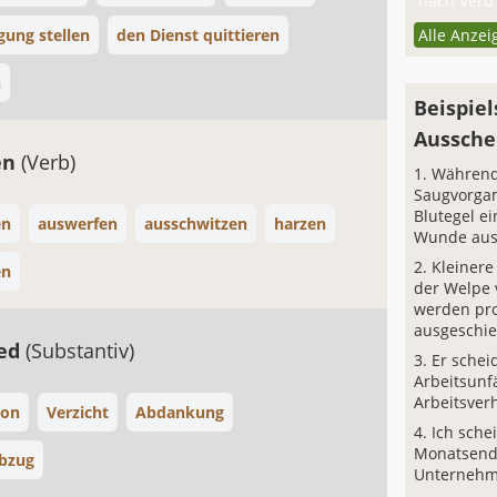
nach Verb 
gung stellen
den Dienst quittieren
Alle Anzei
n
Beispiel
Aussche
en
(Verb)
Während
Saugvorgan
Blutegel ei
en
auswerfen
ausschwitzen
harzen
Wunde aus
Kleinere
en
der Welpe 
werden pr
ausgeschi
ied
(Substantiv)
Er schei
Arbeitsunf
Arbeitsverh
ion
Verzicht
Abdankung
Ich sche
Monatsend
bzug
Unternehm