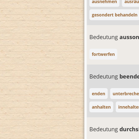
ausnehmen
ausrä
gesondert behandeln
Bedeutung
ausso
fortwerfen
Bedeutung
beend
enden
unterbrech
anhalten
innehalte
Bedeutung
durch