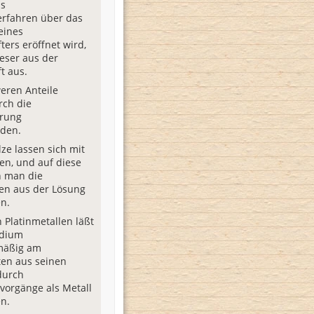
s
erfahren über das
eines
ters eröffnet wird,
ieser aus der
t aus.
eren Anteile
rch die
erung
eden.
lze lassen sich mit
len, und auf diese
n man die
en aus der Lösung
n.
n Platinmetallen läßt
idium
mäßig am
ten aus seinen
durch
vorgänge als Metall
n.