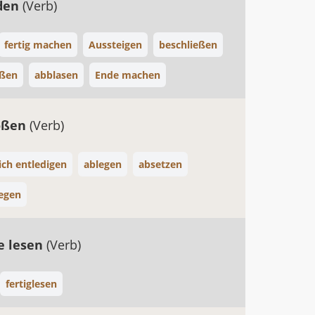
nden
(Verb)
fertig machen
Aussteigen
beschließen
eßen
abblasen
Ende machen
oßen
(Verb)
ich entledigen
ablegen
absetzen
egen
e lesen
(Verb)
fertiglesen