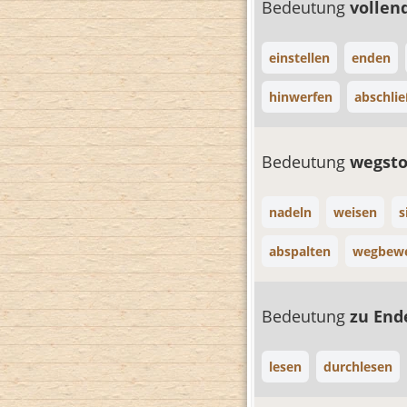
Bedeutung
volle
einstellen
enden
hinwerfen
abschli
Bedeutung
wegst
nadeln
weisen
s
abspalten
wegbew
Bedeutung
zu End
lesen
durchlesen