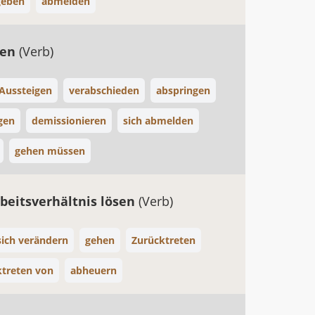
geben
abmelden
gen
(Verb)
Aussteigen
verabschieden
abspringen
gen
demissionieren
sich abmelden
gehen müssen
rbeitsverhältnis lösen
(Verb)
sich verändern
gehen
Zurücktreten
ktreten von
abheuern