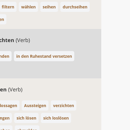
filtern
wählen
seihen
durchseihen
en
ichten
(Verb)
inden
in den Ruhestand versetzen
ben
(Verb)
 lossagen
Aussteigen
verzichten
ingen
sich lösen
sich loslösen