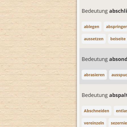
Bedeutung
absch
ablegen
abspringe
aussetzen
beiseite
Bedeutung
abson
abrasieren
ausspu
Bedeutung
abspa
Abschneiden
entla
vereinzeln
sezerni