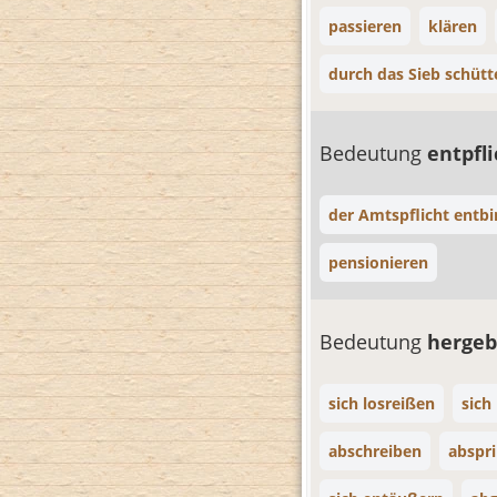
passieren
klären
durch das Sieb schütt
Bedeutung
entpfl
der Amtspflicht entb
pensionieren
Bedeutung
herge
sich losreißen
sich
abschreiben
abspr