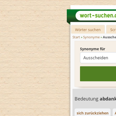
Wörter suchen
Sc
Start
»
Synonyme
»
Aussch
Synonyme für
Bedeutung
abdan
sich zurückziehen