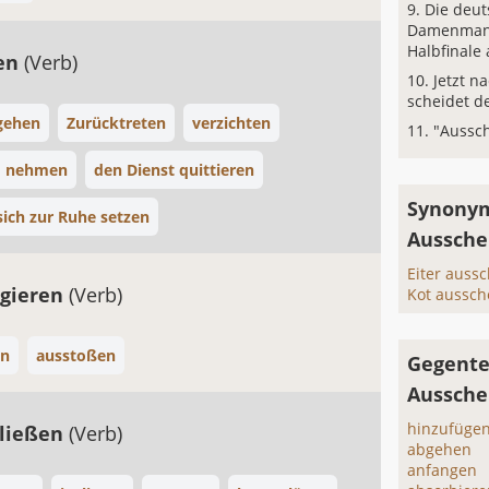
Die deut
Damenmann
Halbfinale
ten
(Verb)
Jetzt n
scheidet de
gehen
Zurücktreten
verzichten
"Aussc
d nehmen
den Dienst quittieren
Synonym
sich zur Ruhe setzen
Aussche
Eiter auss
gieren
(Verb)
Kot aussch
en
ausstoßen
Gegente
Aussche
hinzufüge
ließen
(Verb)
abgehen
anfangen