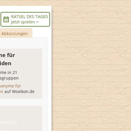
RÄTSEL DES TAGES
Jetzt spielen >
Abkürzungen
e für
iden
me in 21
sgruppen
nonyme für
en
auf Woxikon.de
antiv (2)