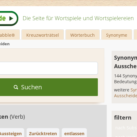
Die Seite für Wortspiele und Wortspielereien
rabble®
Kreuzworträtsel
Wörterbuch
Synonyme
eiden
Synonym
Aussche
144 Synony
Bedeutung
Suchen
weitere
Sy
Ausscheid
ken
(Verb)
filtern
nach Subst
Aussteigen
Zurücktreten
entlassen