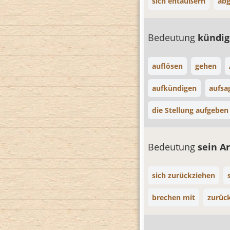
sich entäußern
ab
Bedeutung
kündi
auflösen
gehen
aufkündigen
aufsa
die Stellung aufgeben
Bedeutung
sein A
sich zurückziehen
brechen mit
zurüc