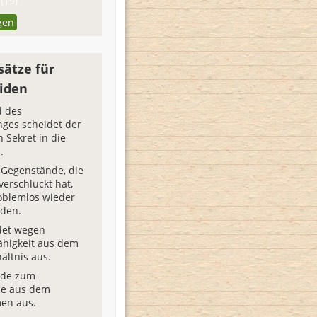
(19)
gen
sätze für
iden
 des
ges scheidet der
n Sekret in die
.
 Gegenstände, die
verschluckt hat,
oblemlos wieder
eden.
det wegen
ähigkeit aus dem
ältnis aus.
ide zum
e aus dem
en aus.