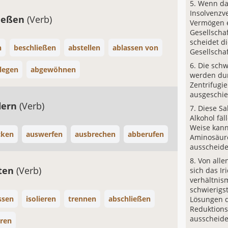
Wenn da
Insolvenzv
ließen
(Verb)
Vermögen 
Gesellschaf
scheidet d
n
beschließen
abstellen
ablassen von
Gesellschaf
Die schw
 legen
abgewöhnen
werden du
Zentrifugi
ausgeschi
dern
(Verb)
Diese Sa
Alkohol fäl
Weise kan
cken
auswerfen
ausbrechen
abberufen
Aminosäur
ausscheide
Von alle
lten
(Verb)
sich das Ir
verhältnis
schwierigs
ssen
isolieren
trennen
abschließen
Lösungen 
Reduktions
ausscheide
eren