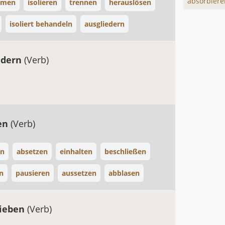
absorbiere
umen
isolieren
trennen
herauslösen
isoliert behandeln
ausgliedern
ndern
(Verb)
en
(Verb)
en
absetzen
einhalten
beschließen
n
pausieren
aussetzen
abblasen
sieben
(Verb)