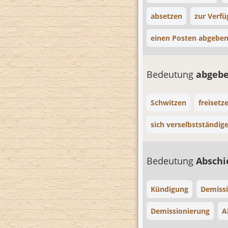
absetzen
zur Verfü
einen Posten abgebe
Bedeutung
abgeb
Schwitzen
freisetz
sich verselbstständig
Bedeutung
Absch
Kündigung
Demiss
Demissionierung
A