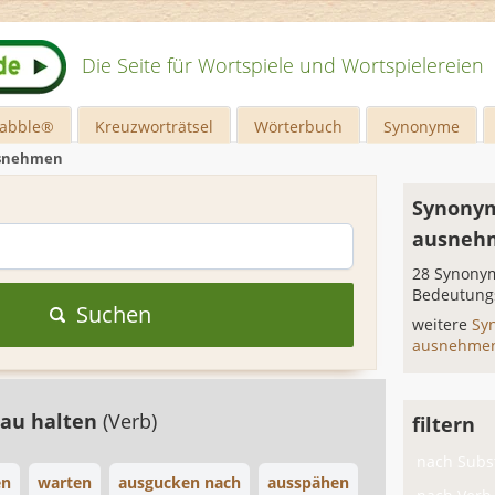
Die Seite für Wortspiele und Wortspielereien
rabble®
Kreuzworträtsel
Wörterbuch
Synonyme
usnehmen
Synonym
ausneh
28 Synonym
Bedeutung
Suchen
weitere
Sy
ausnehme
au halten
(Verb)
filtern
nach Subst
en
warten
ausgucken nach
ausspähen