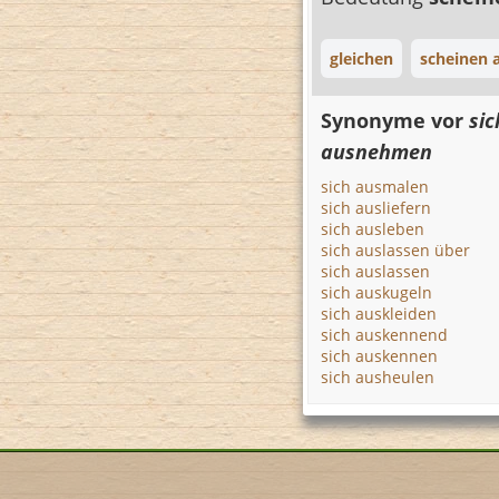
gleichen
scheinen a
Synonyme vor
sic
ausnehmen
sich ausmalen
sich ausliefern
sich ausleben
sich auslassen über
sich auslassen
sich auskugeln
sich auskleiden
sich auskennend
sich auskennen
sich ausheulen