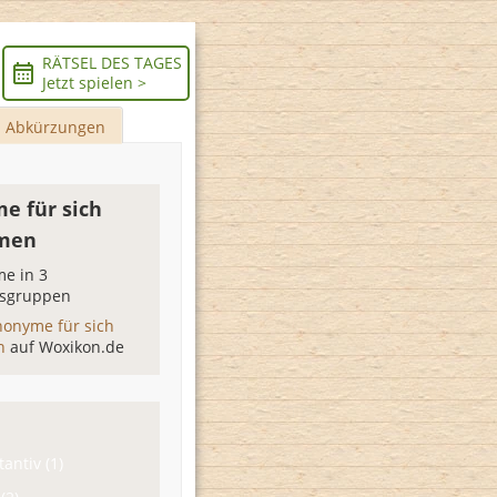
RÄTSEL DES TAGES
Jetzt spielen >
Abkürzungen
e für sich
men
e in 3
sgruppen
nonyme für sich
n
auf Woxikon.de
antiv (1)