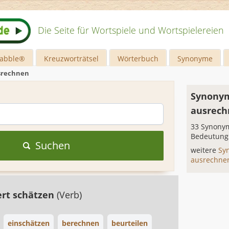
Die Seite für Wortspiele und Wortspielereien
rabble®
Kreuzworträtsel
Wörterbuch
Synonyme
srechnen
Synonym
ausrec
33 Synonym
Bedeutung
Suchen
weitere
Sy
ausrechn
rt schätzen
(Verb)
einschätzen
berechnen
beurteilen