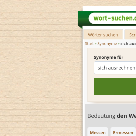
Wörter suchen
Sc
Start
»
Synonyme
»
sich au
Synonyme für
Bedeutung
den We
Messen
Ermessen