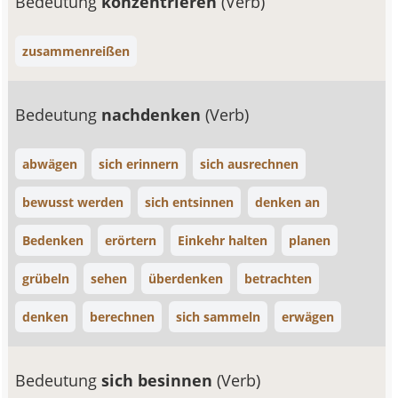
Bedeutung
konzentrieren
(Verb)
zusammenreißen
Bedeutung
nachdenken
(Verb)
abwägen
sich erinnern
sich ausrechnen
bewusst werden
sich entsinnen
denken an
Bedenken
erörtern
Einkehr halten
planen
grübeln
sehen
überdenken
betrachten
denken
berechnen
sich sammeln
erwägen
Bedeutung
sich besinnen
(Verb)