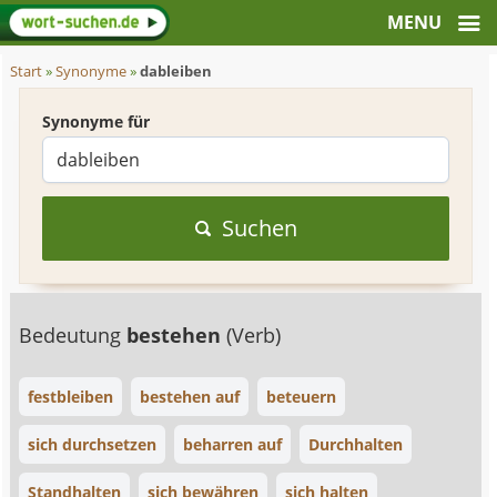
Start
»
Synonyme
»
dableiben
Synonyme für
Suchen
Bedeutung
bestehen
(Verb)
festbleiben
bestehen auf
beteuern
sich durchsetzen
beharren auf
Durchhalten
Standhalten
sich bewähren
sich halten