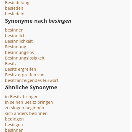
Besiedelung
besiedelt
besiedeln
Synonyme nach
besingen
besinnen
besinnlich
Besinnlichkeit
Besinnung
besinnungslos
Besinnungslosigkeit
Besitz
Besitz ergreifen
Besitz ergreifen von
besitzanzeigendes Fürwort
ähnliche Synonyme
in Besitz bringen
in seinen Besitz bringen
zu singen beginnen
sich anders besinnen
bedingen
besiegen
besinnen