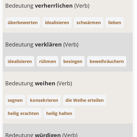
Bedeutung
verherrlichen
(Verb)
überbewerten
idealisieren
schwärmen
lieben
Bedeutung
verklären
(Verb)
idealisieren
rühmen
besingen
beweihräuchern
Bedeutung
weihen
(Verb)
segnen
konsekrieren
die Weihe erteilen
heilig erachten
heilig halten
Bedeutung
würdigen
(Verb)