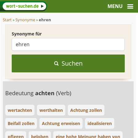
Start
»
Synonyme
»
ehren
Synonyme für
Suchen
Bedeutung
achten
(Verb)
wertachten
werthalten
Achtung zollen
Beifall zollen
Achtung erweisen
idealisieren
pflegen
beloben
eine hohe Meinung haben von