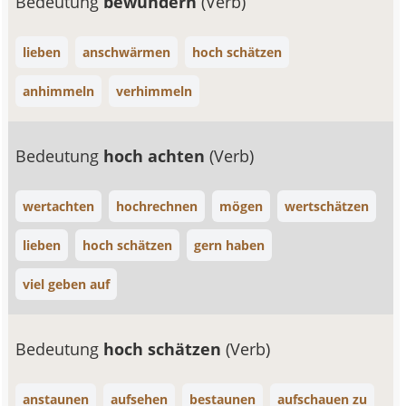
Bedeutung
bewundern
(Verb)
lieben
anschwärmen
hoch schätzen
anhimmeln
verhimmeln
Bedeutung
hoch achten
(Verb)
wertachten
hochrechnen
mögen
wertschätzen
lieben
hoch schätzen
gern haben
viel geben auf
Bedeutung
hoch schätzen
(Verb)
anstaunen
aufsehen
bestaunen
aufschauen zu