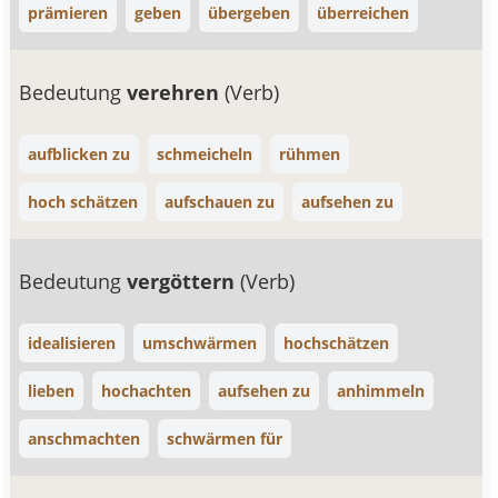
prämieren
geben
übergeben
überreichen
Bedeutung
verehren
(Verb)
aufblicken zu
schmeicheln
rühmen
hoch schätzen
aufschauen zu
aufsehen zu
Bedeutung
vergöttern
(Verb)
idealisieren
umschwärmen
hochschätzen
lieben
hochachten
aufsehen zu
anhimmeln
anschmachten
schwärmen für