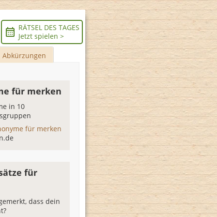
RÄTSEL DES TAGES
Jetzt spielen >
Abkürzungen
e für merken
e in 10
sgruppen
nonyme für merken
n.de
sätze für
gemerkt, dass dein
t?