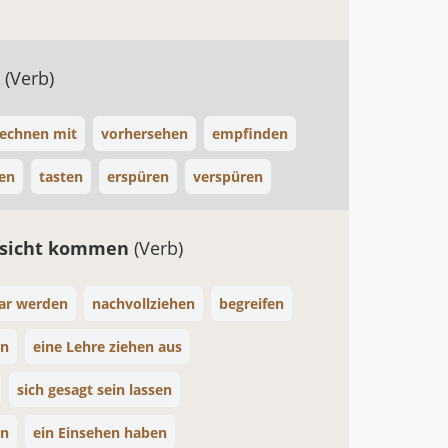
n
(Verb)
rechnen mit
vorhersehen
empfinden
en
tasten
erspüren
verspüren
nsicht kommen
(Verb)
lar werden
nachvollziehen
begreifen
en
eine Lehre ziehen aus
sich gesagt sein lassen
en
ein Einsehen haben