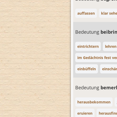
auffassen
klar seh
Bedeutung
beibri
eintrichtern
lehren
im Gedächtnis fest v
einbüffeln
einschä
Bedeutung
bemer
herausbekommen
eruieren
herausfin