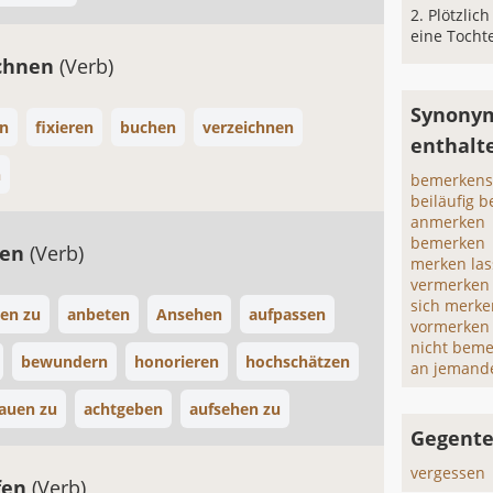
Plötzlich
eine Tocht
ichnen
(Verb)
Synonym
en
fixieren
buchen
verzeichnen
enthalt
n
bemerkens
beiläufig 
anmerken
bemerken
ten
(Verb)
merken la
vermerken
sich merke
ken zu
anbeten
Ansehen
aufpassen
vormerken
nicht bem
bewundern
honorieren
hochschätzen
an jemand
auen zu
achtgeben
aufsehen zu
Gegente
vergessen
fen
(Verb)