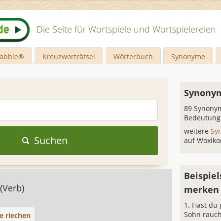
Die Seite für Wortspiele und Wortspielereien
rabble®
Kreuzworträtsel
Wörterbuch
Synonyme
n
Synonym
89 Synonym
Bedeutung
weitere
Sy
Suchen
auf Woxiko
Beispiel
(Verb)
merken
Hast du 
Sohn rauch
e riechen