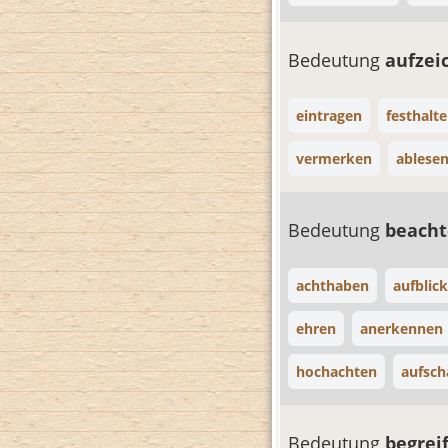
Bedeutung
aufze
eintragen
festhalt
vermerken
ablese
Bedeutung
beach
achthaben
aufblic
ehren
anerkennen
hochachten
aufsch
Bedeutung
begrei