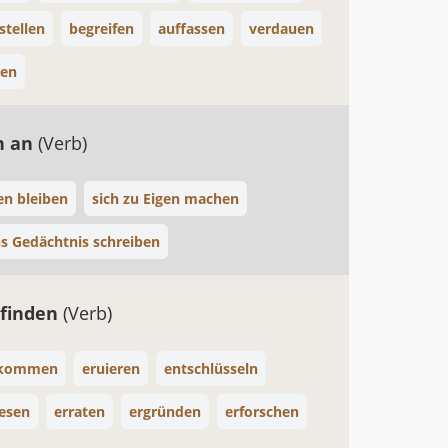
stellen
begreifen
auffassen
verdauen
ken
n an
(Verb)
n bleiben
sich zu Eigen machen
ns Gedächtnis schreiben
finden
(Verb)
ekommen
eruieren
entschlüsseln
lesen
erraten
ergründen
erforschen