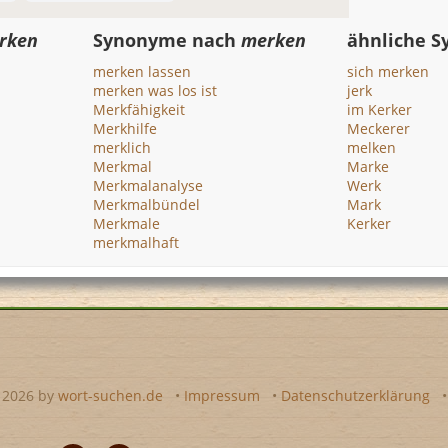
rken
Synonyme nach
merken
ähnliche 
merken lassen
sich merken
merken was los ist
jerk
Merkfähigkeit
im Kerker
Merkhilfe
Meckerer
merklich
melken
Merkmal
Marke
Merkmalanalyse
Werk
Merkmalbündel
Mark
Merkmale
Kerker
merkmalhaft
- 2026 by
wort-suchen.de
•
Impressum
•
Datenschutzerklärung