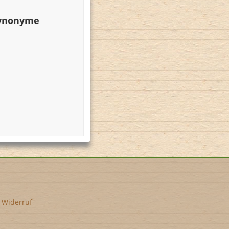
Synonyme
•
Widerruf