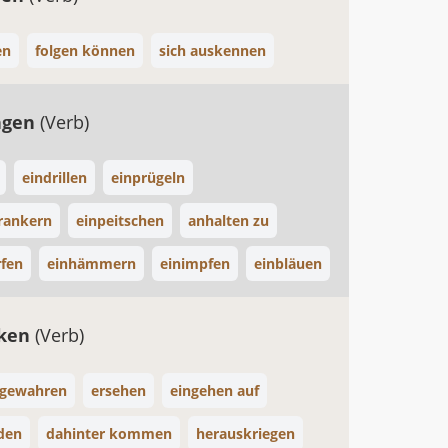
en
folgen können
sich auskennen
ngen
(Verb)
eindrillen
einprügeln
erankern
einpeitschen
anhalten zu
rfen
einhämmern
einimpfen
einbläuen
ken
(Verb)
gewahren
ersehen
eingehen auf
den
dahinter kommen
herauskriegen