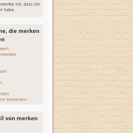
 merkte ich, dass ich
er habe.
e, die merken
en
wert
bemerken
ssen
n
erken
em bemerken
il von merken