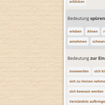
erblicken
Bedeutung
spüre
erleben
Ahnen
annehmen
schwan
Bedeutung
zur Ei
innewerden
sich k
sich zu Herzen nehm
sich bewusst werden
Verständnis aufbring