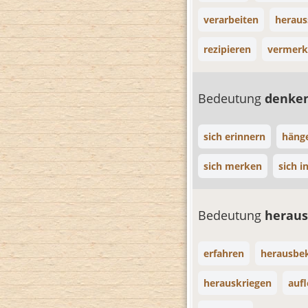
verarbeiten
heraus
rezipieren
vermer
Bedeutung
denke
sich erinnern
hänge
sich merken
sich i
Bedeutung
heraus
erfahren
herausb
herauskriegen
auf