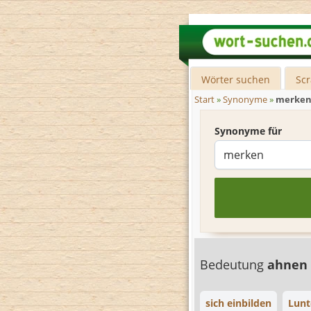
Wörter suchen
Sc
Start
»
Synonyme
»
merke
Synonyme für
Bedeutung
ahnen
sich einbilden
Lunt