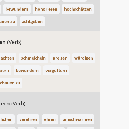
bewundern
honorieren
hochschätzen
auen zu
achtgeben
ren
(Verb)
 achten
schmeicheln
preisen
würdigen
eiern
bewundern
vergöttern
schauen zu
tern
(Verb)
rlichen
verehren
ehren
umschwärmen