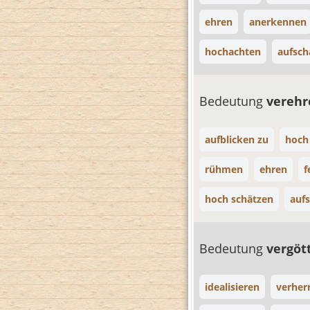
ehren
anerkennen
hochachten
aufsch
Bedeutung
vereh
aufblicken zu
hoch
rühmen
ehren
f
hoch schätzen
auf
Bedeutung
vergöt
idealisieren
verher