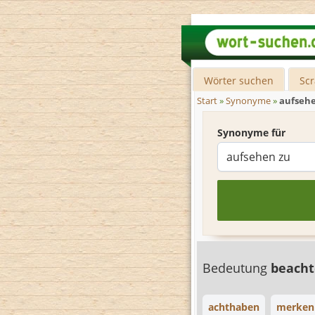
Wörter suchen
Sc
Start
»
Synonyme
»
aufsehe
Synonyme für
Bedeutung
beach
achthaben
merken