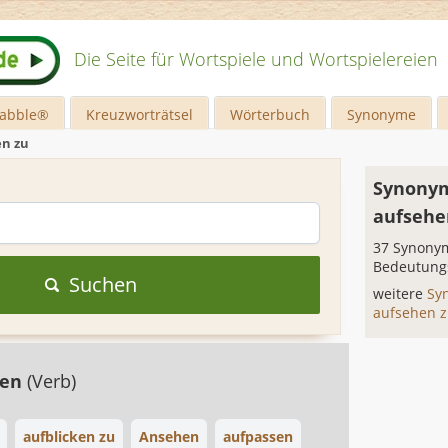
Die Seite für Wortspiele und Wortspielereien
rabble®
Kreuzworträtsel
Wörterbuch
Synonyme
n zu
Synonym
aufsehe
37 Synonym
Bedeutung
Suchen
weitere
Sy
aufsehen 
ten
(Verb)
aufblicken zu
Ansehen
aufpassen