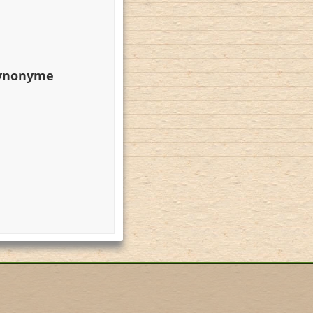
Synonyme
n
h