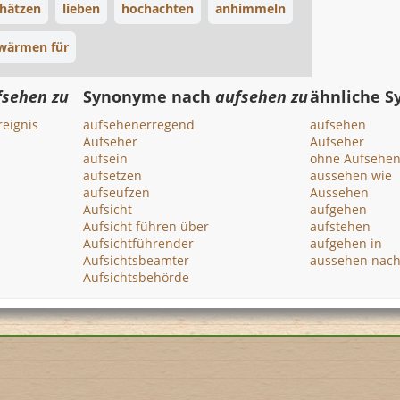
hätzen
lieben
hochachten
anhimmeln
wärmen für
fsehen zu
Synonyme nach
aufsehen zu
ähnliche 
eignis
aufsehenerregend
aufsehen
Aufseher
Aufseher
aufsein
ohne Aufsehe
aufsetzen
aussehen wie
aufseufzen
Aussehen
Aufsicht
aufgehen
Aufsicht führen über
aufstehen
Aufsichtführender
aufgehen in
Aufsichtsbeamter
aussehen nac
Aufsichtsbehörde