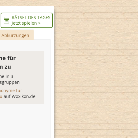
RÄTSEL DES TAGES
Jetzt spielen >
Abkürzungen
e für
n zu
e in 3
sgruppen
nonyme für
zu
auf Woxikon.de