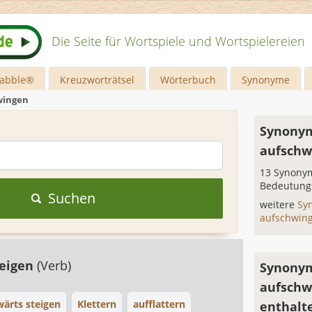
Die Seite für Wortspiele und Wortspielereien
rabble®
Kreuzworträtsel
Wörterbuch
Synonyme
wingen
Synonym
aufschw
13 Synonym
Bedeutung
Suchen
weitere
Sy
aufschwin
teigen
(Verb)
Synonym
aufschw
wärts steigen
Klettern
aufflattern
enthalt