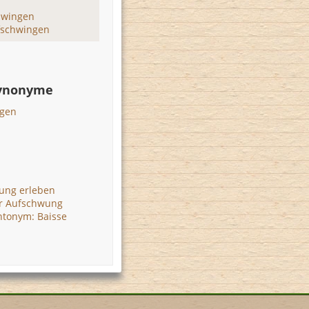
hwingen
fschwingen
Synonyme
ngen
ung erleben
er Aufschwung
tonym: Baisse