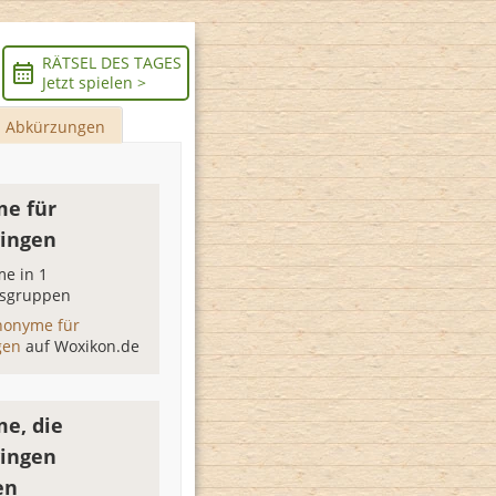
RÄTSEL DES TAGES
Jetzt spielen >
Abkürzungen
e für
ingen
e in 1
sgruppen
nonyme für
gen
auf Woxikon.de
e, die
ingen
en