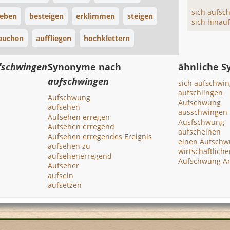
sich aufsc
ieben
besteigen
erklimmen
steigen
sich hinau
auchen
auffliegen
hochklettern
fschwingen
Synonyme nach
ähnliche 
aufschwingen
sich aufschwi
aufschlingen
Aufschwung
Aufschwung
aufsehen
ausschwingen
Aufsehen erregen
Ausfschwung
Aufsehen erregend
aufscheinen
Aufsehen erregendes Ereignis
einen Aufschw
aufsehen zu
wirtschaftlich
aufsehenerregend
Aufschwung An
Aufseher
aufsein
aufsetzen