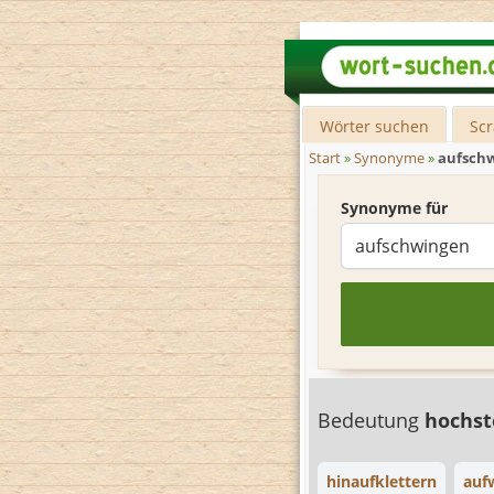
Wörter suchen
Sc
Start
»
Synonyme
»
aufsch
Synonyme für
Bedeutung
hochs
hinaufklettern
auf