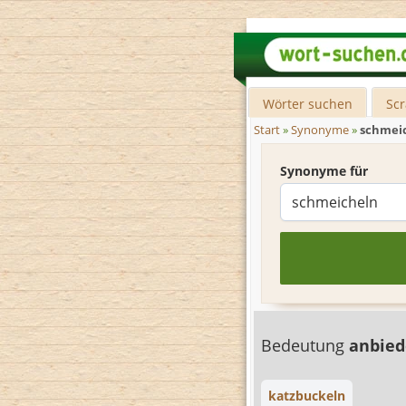
Wörter suchen
Sc
Start
»
Synonyme
»
schmei
Synonyme für
Bedeutung
anbie
katzbuckeln