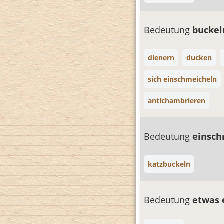
Bedeutung
bucke
dienern
ducken
sich einschmeicheln
antichambrieren
Bedeutung
einsc
katzbuckeln
Bedeutung
etwas 