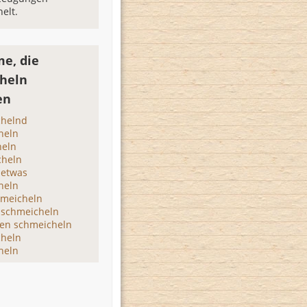
elt.
e, die
heln
en
chelnd
heln
heln
heln
etwas
heln
hmeicheln
schmeicheln
n schmeicheln
cheln
heln