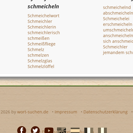
schmeicheln
schmeichelnd
abschmeichel
Schmeichelwort
Schmeichelei
Schmeichler
erschmeicheln
Schmeichlerin
umschmeichel
schmeichlerisch
anschmeichel
schmeißen
sich anschmei
Schmeißfliege
Schmeichler
Schmelz
jemandem sch
schmelzen
Schmelzglas
Schmelzlöffel
- 2026 by
wort-suchen.de
•
Impressum
•
Datenschutzerklärung
•
Datenschutzeinstellungen