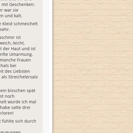
e mit Geschenken;
r war sie
en und kalt.
 Kleid schmeichelt
 sehr.
schmir ist
eich, leicht,
t der Haut und ist
anfte Umarmung,
manche Frauen
hals bei
t des Liebsten
als Streichelersatz
 ein bisschen spät
ist noch
elt würde ich mal
 habe satte drei
rloren!
t fühlte sich durch
ezeugungen