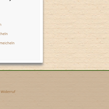
n
n
n
cheln
meicheln
•
Widerruf