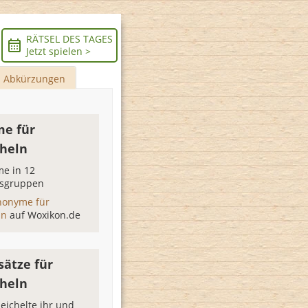
RÄTSEL DES TAGES
Jetzt spielen >
Abkürzungen
e für
heln
e in 12
sgruppen
nonyme für
ln
auf Woxikon.de
sätze für
heln
eichelte ihr und