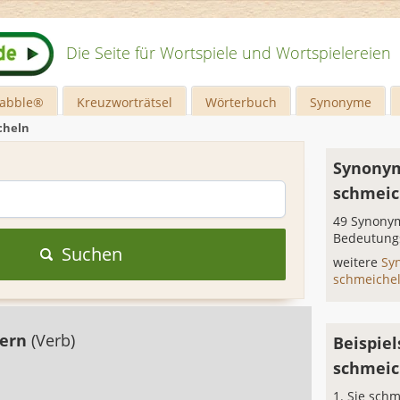
Die Seite für Wortspiele und Wortspielereien
rabble®
Kreuzworträtsel
Wörterbuch
Synonyme
cheln
Synonym
schmeic
49 Synonym
Bedeutung
Suchen
weitere
Sy
schmeiche
dern
(Verb)
Beispiel
schmeic
Sie schm