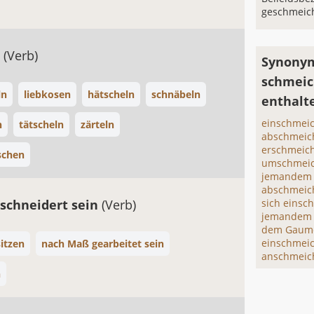
geschmeich
n
(Verb)
Synonym
schmeic
ln
liebkosen
hätscheln
schnäbeln
enthalt
einschmei
n
tätscheln
zärteln
abschmeic
erschmeic
schen
umschmeic
jemandem 
abschmeic
chneidert sein
(Verb)
sich einsc
jemandem 
dem Gaume
einschmei
sitzen
nach Maß gearbeitet sein
anschmeic
n