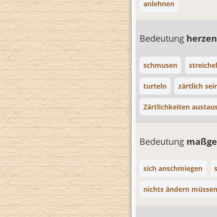
anlehnen
Bedeutung
herze
schmusen
streiche
turteln
zärtlich sei
Zärtlichkeiten austau
Bedeutung
maßges
sich anschmiegen
nichts ändern müsse