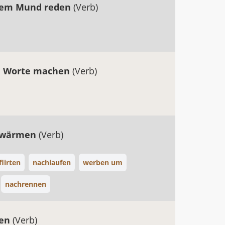
dem Mund reden
(Verb)
e Worte machen
(Verb)
hwärmen
(Verb)
flirten
nachlaufen
werben um
nachrennen
ren
(Verb)