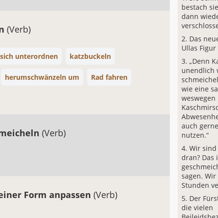
bestach si
dann wiede
verschloss
ln
(Verb)
Das neue
Ullas Figur
sich unterordnen
katzbuckeln
„Denn Ka
unendlich w
herumschwänzeln um
Rad fahren
schmeichel
wie eine s
weswegen 
Kaschmirsc
Abwesenhei
auch gerne 
hmeicheln
(Verb)
nutzen.“
Wir sind
dran? Das 
geschmeich
sagen. Wir
Stunden ve
einer Form anpassen
(Verb)
Der Fürs
die vielen
Beileidsb