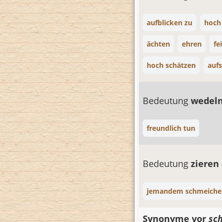
aufblicken zu
hoch
ächten
ehren
fe
hoch schätzen
auf
Bedeutung
wedel
freundlich tun
Bedeutung
zieren
jemandem schmeiche
Synonyme vor
sc