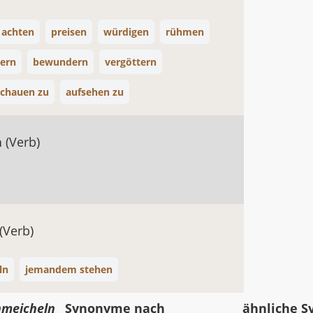
 achten
preisen
würdigen
rühmen
iern
bewundern
vergöttern
schauen zu
aufsehen zu
n
(Verb)
(Verb)
ln
jemandem stehen
hmeicheln
Synonyme nach
ähnliche 