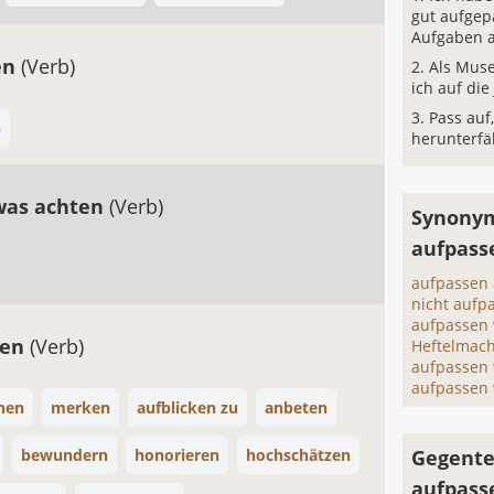
gut aufgep
Aufgaben a
en
(Verb)
Als Mus
ich auf di
Pass auf
n
herunterfäl
was achten
(Verb)
Synonym
aufpass
aufpassen 
nicht aufp
aufpassen 
ten
(Verb)
Heftelmac
aufpassen 
aufpassen 
hen
merken
aufblicken zu
anbeten
bewundern
honorieren
hochschätzen
Gegente
aufpass