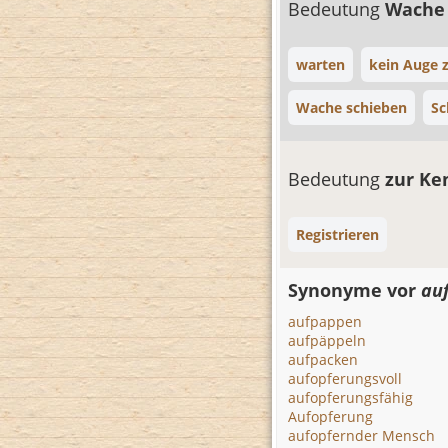
Bedeutung
Wache
warten
kein Auge 
Wache schieben
Sc
Bedeutung
zur K
Registrieren
Synonyme vor
au
aufpappen
aufpäppeln
aufpacken
aufopferungsvoll
aufopferungsfähig
Aufopferung
aufopfernder Mensch