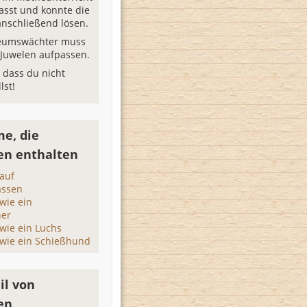
asst und konnte die
nschließend lösen.
eumswächter muss
e Juwelen aufpassen.
, dass du nicht
lst!
e, die
en enthalten
auf
assen
wie ein
her
wie ein Luchs
wie ein Schießhund
il von
en