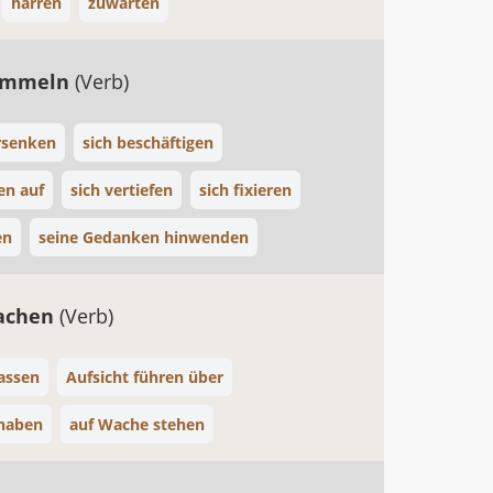
harren
zuwarten
sammeln
(Verb)
rsenken
sich beschäftigen
en auf
sich vertiefen
sich fixieren
en
seine Gedanken hinwenden
achen
(Verb)
assen
Aufsicht führen über
haben
auf Wache stehen