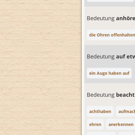
Bedeutung
anhör
die Ohren offenhalte
Bedeutung
auf et
ein Auge haben auf
Bedeutung
beach
achthaben
aufmac
ehren
anerkennen