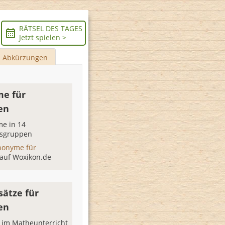
RÄTSEL DES TAGES
Jetzt spielen >
Abkürzungen
e für
en
e in 14
sgruppen
nonyme für
auf Woxikon.de
sätze für
en
 im Matheunterricht