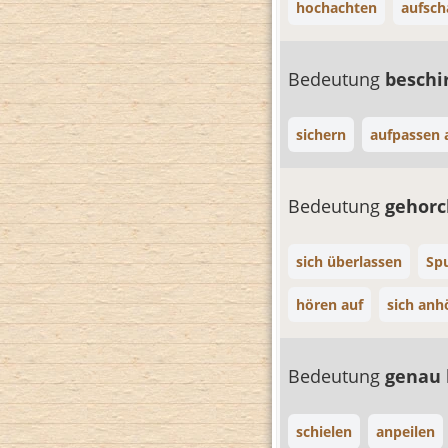
hochachten
aufsch
Bedeutung
besch
sichern
aufpassen 
Bedeutung
gehor
sich überlassen
Sp
hören auf
sich anh
Bedeutung
genau
schielen
anpeilen