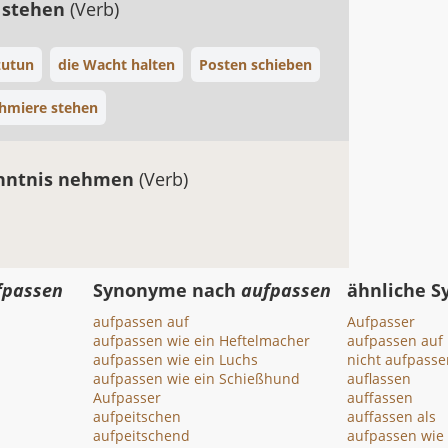
 stehen
(Verb)
zutun
die Wacht halten
Posten schieben
hmiere stehen
enntnis nehmen
(Verb)
fpassen
Synonyme nach
aufpassen
ähnliche 
aufpassen auf
Aufpasser
aufpassen wie ein Heftelmacher
aufpassen auf
aufpassen wie ein Luchs
nicht aufpasse
aufpassen wie ein Schießhund
auflassen
Aufpasser
auffassen
aufpeitschen
auffassen als
aufpeitschend
aufpassen wie 