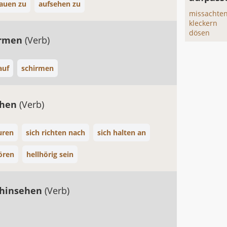
auen zu
aufsehen zu
missachte
kleckern
dösen
irmen
(Verb)
auf
schirmen
chen
(Verb)
uren
sich richten nach
sich halten an
ören
hellhörig sein
 hinsehen
(Verb)