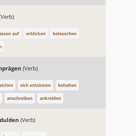
(Verb)
assen auf
erblicken
belauschen
n
inprägen
(Verb)
eichen
sich entsinnen
behalten
anschreiben
ankreiden
edulden
(Verb)