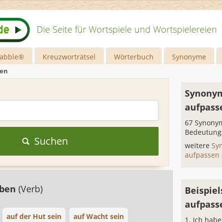
Die Seite für Wortspiele und Wortspielereien
rabble®
Kreuzworträtsel
Wörterbuch
Synonyme
sen
Synonym
aufpass
67 Synonym
Bedeutung
Suchen
weitere
Sy
aufpassen
eben
(Verb)
Beispiel
aufpass
auf der Hut sein
auf Wacht sein
Ich habe