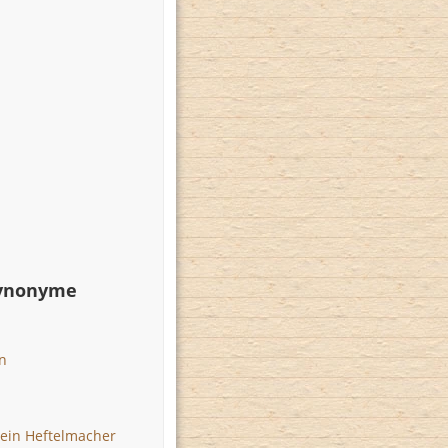
Synonyme
n
ein Heftelmacher