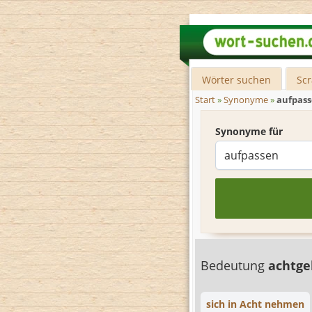
Wörter suchen
Sc
Start
»
Synonyme
»
aufpas
Synonyme für
Bedeutung
achtg
sich in Acht nehmen