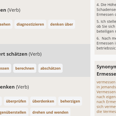
Die Höh
ten
(Verb)
Schadenser
Ermessen d
Ich stell
sehen
diagnostizieren
denken über
ob Sie sic
beteiligen
Nach me
Ermessen i
betriebssic
rt schätzen
(Verb)
Synonym
essen
berechnen
abschätzen
Ermesse
vermessen
denken
(Verb)
in jemands
Vermessen
nach eige
überprüfen
überdenken
beherzigen
nach Erme
sich verme
die Vermes
genüberstellen
drehen und wenden