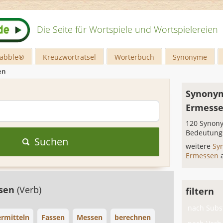
Die Seite für Wortspiele und Wortspielereien
rabble®
Kreuzworträtsel
Wörterbuch
Synonyme
en
Synonym
Ermess
120 Synony
Bedeutung
Suchen
weitere
Sy
Ermessen
sen
(Verb)
filtern
nach Subst
ermitteln
Fassen
Messen
berechnen