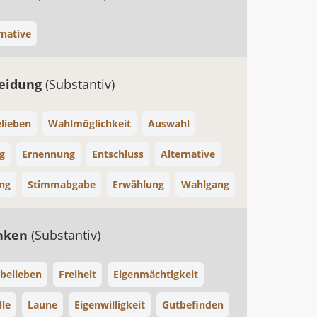
rnative
heidung
(Substantiv)
lieben
Wahlmöglichkeit
Auswahl
g
Ernennung
Entschluss
Alternative
ng
Stimmabgabe
Erwählung
Wahlgang
nken
(Substantiv)
belieben
Freiheit
Eigenmächtigkeit
lle
Laune
Eigenwilligkeit
Gutbefinden