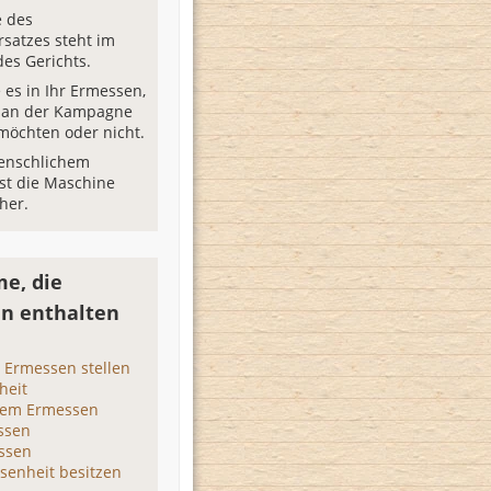
e des
satzes steht im
es Gerichts.
e es in Ihr Ermessen,
h an der Kampagne
 möchten oder nicht.
nschlichem
st die Maschine
her.
e, die
n enthalten
 Ermessen stellen
heit
nem Ermessen
ssen
ssen
senheit besitzen