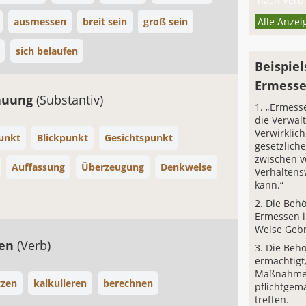
nach Verb 
ausmessen
breit sein
groß sein
Alle Anzei
sich belaufen
Beispiel
Ermess
auung
(Substantiv)
„Ermesse
die Verwal
Verwirklic
unkt
Blickpunkt
Gesichtspunkt
gesetzlich
zwischen 
Auffassung
Überzeugung
Denkweise
Verhalten
kann.“
Die Behö
Ermessen i
Weise Geb
zen
(Verb)
Die Behö
ermächtigt
Maßnahme
tzen
kalkulieren
berechnen
pflichtge
treffen.