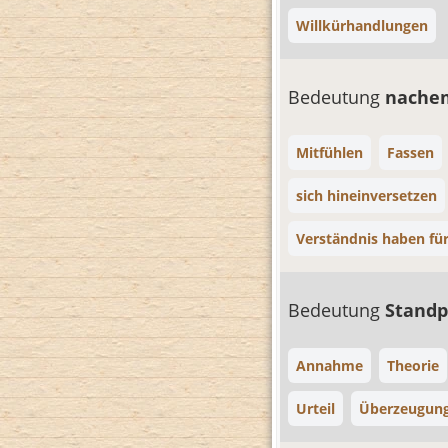
Willkürhandlungen
Bedeutung
nache
Mitfühlen
Fassen
sich hineinversetzen
Verständnis haben fü
Bedeutung
Stand
Annahme
Theorie
Urteil
Überzeugun