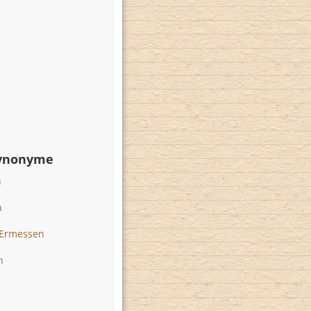
Synonyme
n
n
 Ermessen
n