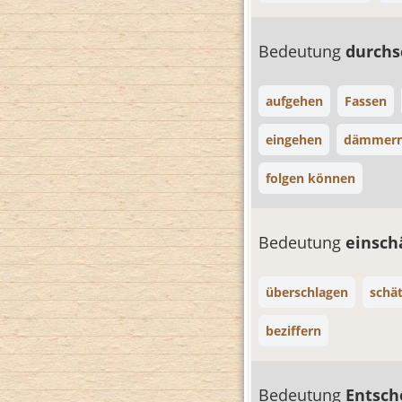
Bedeutung
durch
aufgehen
Fassen
eingehen
dämmer
folgen können
Bedeutung
einsch
überschlagen
schä
beziffern
Bedeutung
Entsc