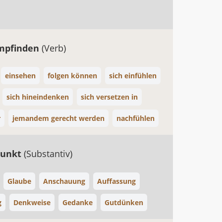
mpfinden
(Verb)
einsehen
folgen können
sich einfühlen
sich hineindenken
sich versetzen in
r
jemandem gerecht werden
nachfühlen
punkt
(Substantiv)
Glaube
Anschauung
Auffassung
g
Denkweise
Gedanke
Gutdünken