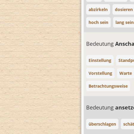
abzirkeln
dosieren
hoch sein
lang sein
Bedeutung
Ansch
Einstellung
Standp
Vorstellung
Warte
Betrachtungsweise
Bedeutung
anset
überschlagen
schä