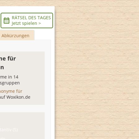
RÄTSEL DES TAGES
Jetzt spielen >
Abkürzungen
e für
en
me in 14
sgruppen
nonyme für
auf Woxikon.de
antiv (5)