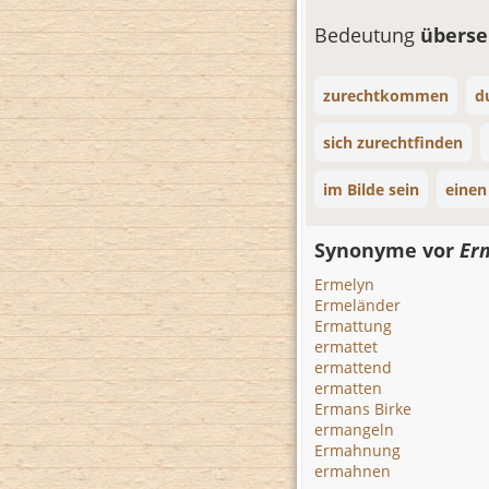
Bedeutung
übers
zurechtkommen
d
sich zurechtfinden
im Bilde sein
einen
Synonyme vor
Er
Ermelyn
Ermeländer
Ermattung
ermattet
ermattend
ermatten
Ermans Birke
ermangeln
Ermahnung
ermahnen