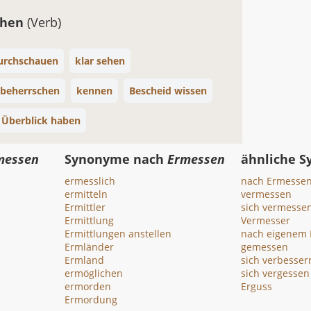
ehen
(Verb)
urchschauen
klar sehen
beherrschen
kennen
Bescheid wissen
 Überblick haben
messen
Synonyme nach
Ermessen
ähnliche 
ermesslich
nach Ermesse
ermitteln
vermessen
Ermittler
sich vermesse
Ermittlung
Vermesser
Ermittlungen anstellen
nach eigenem
Ermländer
gemessen
Ermland
sich verbesser
ermöglichen
sich vergessen
ermorden
Erguss
Ermordung