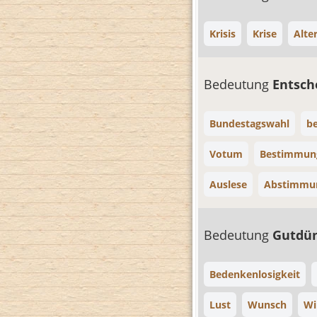
Krisis
Krise
Alte
Bedeutung
Entsc
Bundestagswahl
be
Votum
Bestimmun
Auslese
Abstimmu
Bedeutung
Gutdü
Bedenkenlosigkeit
Lust
Wunsch
Wi