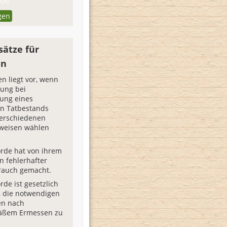
(9)
gen
sätze für
en
n liegt vor, wenn
tung bei
hung eines
en Tatbestands
verschiedenen
sweisen wählen
rde hat von ihrem
n fehlerhafter
rauch gemacht.
rde ist gesetzlich
, die notwendigen
n nach
mäßem Ermessen zu