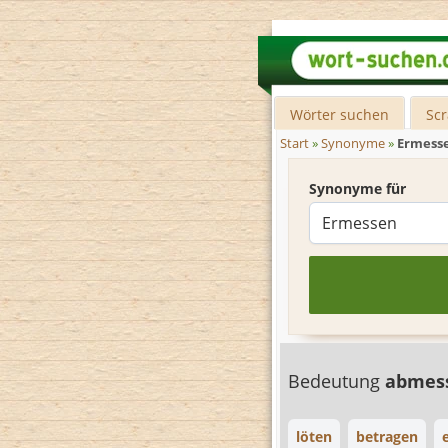
Wörter suchen
Sc
Start
»
Synonyme
»
Ermess
Synonyme für
Bedeutung
abmes
löten
betragen