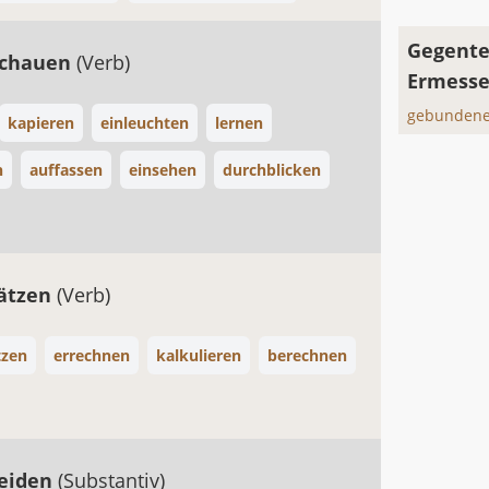
Gegente
schauen
(Verb)
Ermess
gebundene
kapieren
einleuchten
lernen
n
auffassen
einsehen
durchblicken
ätzen
(Verb)
tzen
errechnen
kalkulieren
berechnen
heiden
(Substantiv)