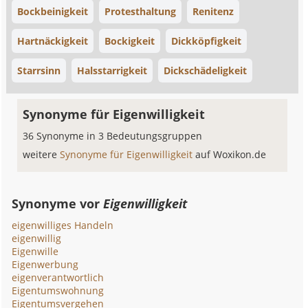
Bockbeinigkeit
Protesthaltung
Renitenz
Hartnäckigkeit
Bockigkeit
Dickköpfigkeit
Starrsinn
Halsstarrigkeit
Dickschädeligkeit
Synonyme für Eigenwilligkeit
36 Synonyme in 3 Bedeutungsgruppen
weitere
Synonyme für Eigenwilligkeit
auf Woxikon.de
Synonyme vor
Eigenwilligkeit
eigenwilliges Handeln
eigenwillig
Eigenwille
Eigenwerbung
eigenverantwortlich
Eigentumswohnung
Eigentumsvergehen