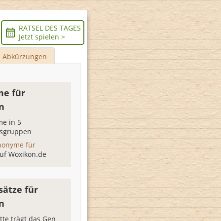
RÄTSEL DES TAGES
Jetzt spielen >
Abkürzungen
e für
n
e in 5
sgruppen
nonyme für
uf Woxikon.de
sätze für
n
itte trägt das Gen