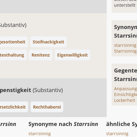
unterstellt
Substantiv)
Synonym
Starrsi
gesottenheit
Steifnackigkeit
starrsinnig
Starrsinnig
testhaltung
Renitenz
Eigenwilligkeit
Gegente
Starrsin
Anpassungs
penstigkeit
(Substantiv)
Einsichtigk
Lockerheit
setzlichkeit
Rechthaberei
rrsinn
Synonyme nach
Starrsinn
ähnliche 
starrsinnig
starrsinnig