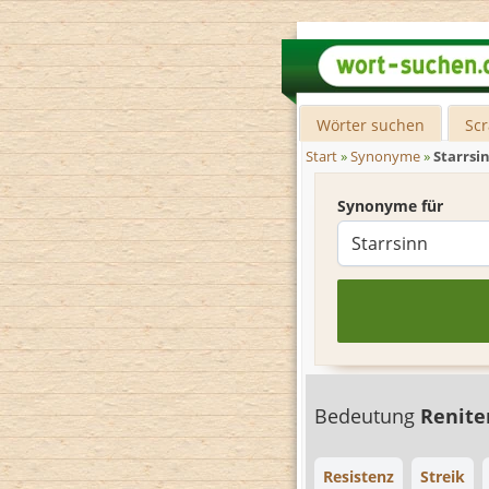
Wörter suchen
Sc
Start
»
Synonyme
»
Starrsi
Synonyme für
Bedeutung
Renit
Resistenz
Streik