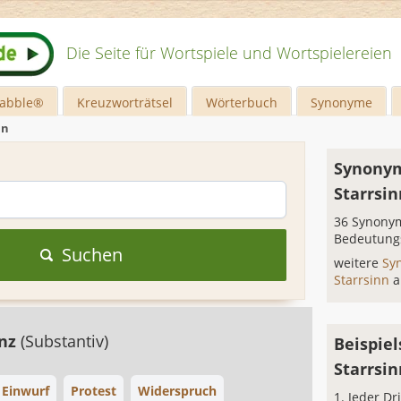
Die Seite für Wortspiele und Wortspielereien
rabble®
Kreuzworträtsel
Wörterbuch
Synonyme
nn
Synonym
Starrsin
36 Synonym
Bedeutung
Suchen
weitere
Sy
Starrsinn
a
enz
(Substantiv)
Beispiel
Starrsin
Einwurf
Protest
Widerspruch
Jeder Dr