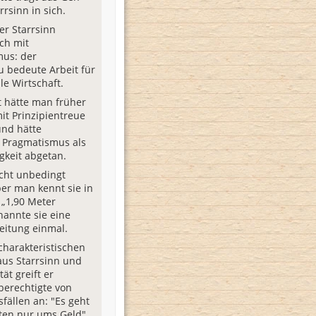
rrsinn in sich.
ler Starrsinn
ch mit
mus: der
 bedeute Arbeit für
le Wirtschaft.
ht hätte man früher
it Prinzipientreue
und hätte
n Pragmatismus als
gkeit abgetan.
nicht unbedingt
ber man kennt sie in
 „1,90 Meter
nannte sie eine
Zeitung einmal.
 charakteristischen
us Starrsinn und
tät greift er
erechtigte von
sfällen an: "Es geht
ten nur ums Geld",