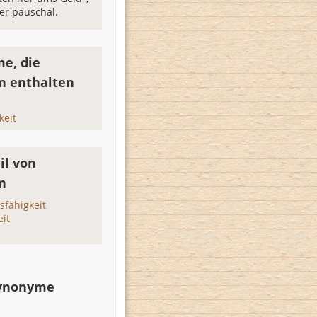
 er pauschal.
e, die
nn enthalten
keit
il von
n
fähigkeit
eit
Synonyme