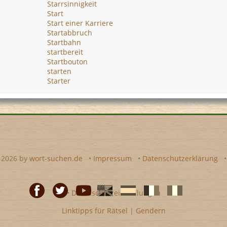
Starrsinnigkeit
Start
Start einer Karriere
Startabbruch
Startbahn
startbereit
Startbouton
starten
Starter
- 2026 by
wort-suchen.de
•
Impressum
•
Datenschutzerklärung
•
Datenschutzeinstellungen
Linktipps für Rätsel
|
Gendern
Facebook
Twitter
Youtube
Englische
Spanische
französiche
italienische