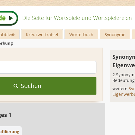
Die Seite für Wortspiele und Wortspielereien
rabble®
Kreuzworträtsel
Wörterbuch
Synonyme
erbung
Synonym
Eigenwe
2 Synonyme
Bedeutung
Suchen
weitere
Sy
Eigenwer
ges 1
ofilierung