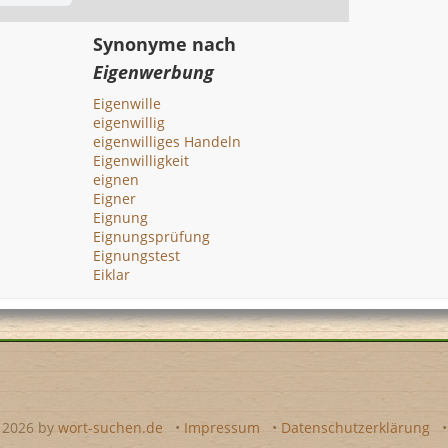
Synonyme nach
Eigenwerbung
Eigenwille
eigenwillig
eigenwilliges Handeln
Eigenwilligkeit
eignen
Eigner
Eignung
Eignungsprüfung
Eignungstest
Eiklar
- 2026 by
wort-suchen.de
•
Impressum
•
Datenschutzerklärung