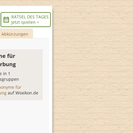
RÄTSEL DES TAGES
Jetzt spielen >
Abkürzungen
e für
rbung
 in 1
sgruppen
nonyme für
bung
auf Woxikon.de