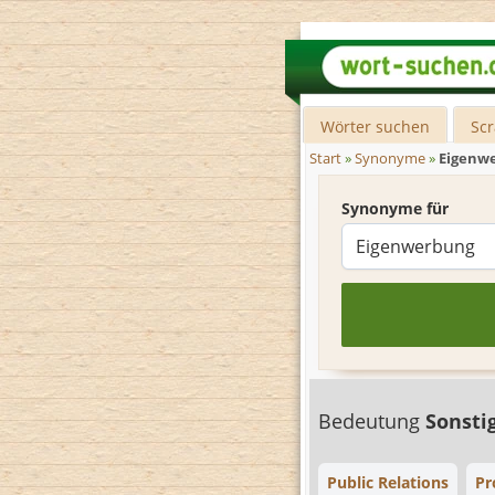
Wörter suchen
Sc
Start
»
Synonyme
»
Eigenw
Synonyme für
Bedeutung
Sonsti
Public Relations
Pr