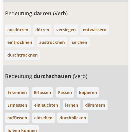
Bedeutung
darren
(Verb)
ausdörren
dörren
versiegen
entwässern
eintrocknen
austrocknen
selchen
durchtrocknen
Bedeutung
durchschauen
(Verb)
Erkennen
Erfassen
Fassen
kapieren
Ermessen
einleuchten
lernen
dämmern
auffassen
einsehen
durchblicken
folgen können