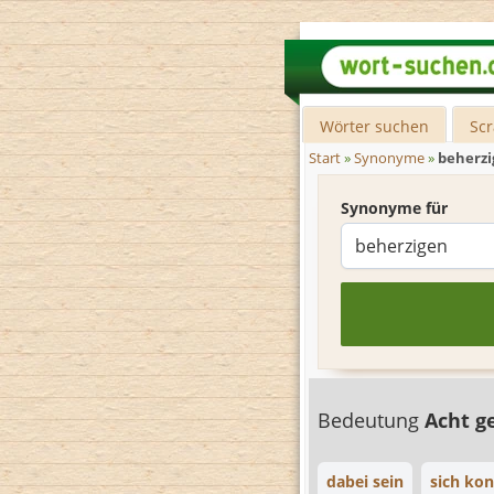
Wörter suchen
Sc
Start
»
Synonyme
»
beherz
Synonyme für
Bedeutung
Acht 
dabei sein
sich kon