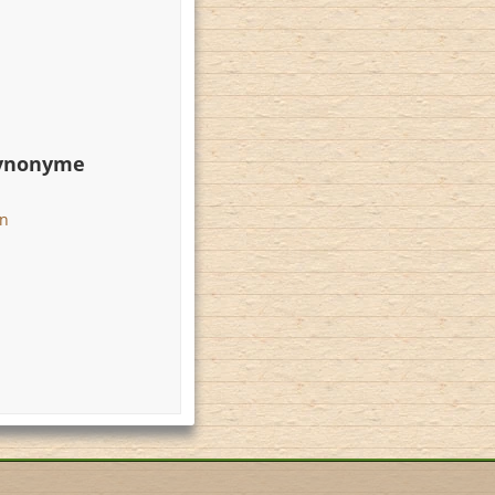
Synonyme
en