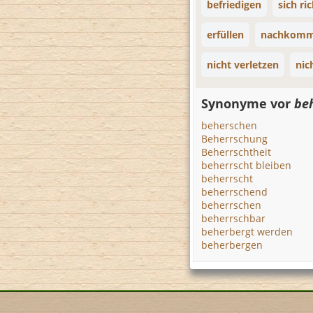
befriedigen
sich ri
erfüllen
nachkom
nicht verletzen
nic
Synonyme vor
be
beherschen
Beherrschung
Beherrschtheit
beherrscht bleiben
beherrscht
beherrschend
beherrschen
beherrschbar
beherbergt werden
beherbergen