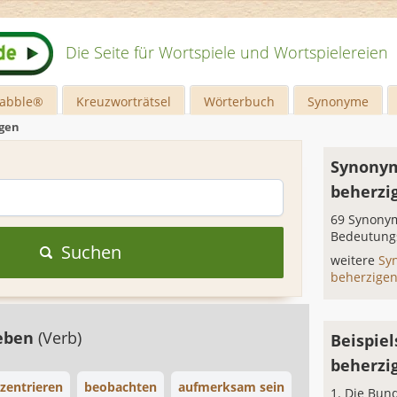
Die Seite für Wortspiele und Wortspielereien
rabble®
Kreuzworträtsel
Wörterbuch
Synonyme
igen
Synonym
beherzi
69 Synonym
Bedeutung
Suchen
weitere
Sy
beherzige
geben
(Verb)
Beispiel
beherzi
zentrieren
beobachten
aufmerksam sein
Die Bun