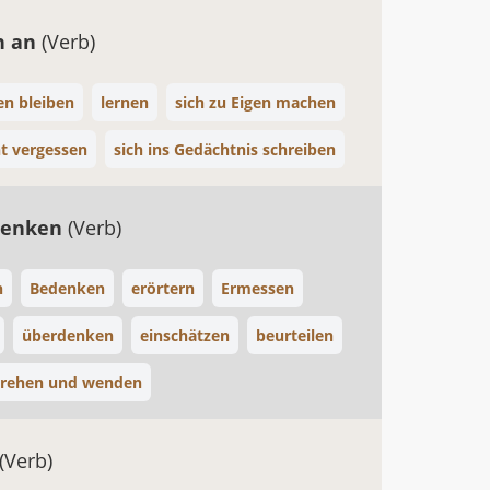
n an
(Verb)
n bleiben
lernen
sich zu Eigen machen
ht vergessen
sich ins Gedächtnis schreiben
denken
(Verb)
n
Bedenken
erörtern
Ermessen
überdenken
einschätzen
beurteilen
rehen und wenden
(Verb)