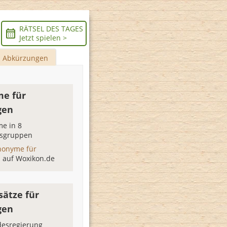
RÄTSEL DES TAGES
Jetzt spielen >
Abkürzungen
e für
gen
e in 8
sgruppen
nonyme für
n
auf Woxikon.de
sätze für
gen
desregierung