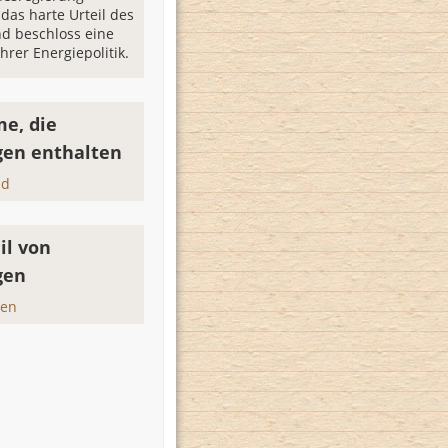
das harte Urteil des
d beschloss eine
hrer Energiepolitik.
e, die
gen enthalten
nd
il von
gen
sen