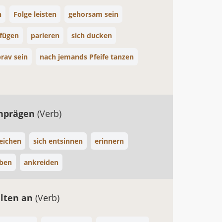
n
Folge leisten
gehorsam sein
 fügen
parieren
sich ducken
rav sein
nach jemands Pfeife tanzen
inprägen
(Verb)
eichen
sich entsinnen
erinnern
iben
ankreiden
alten an
(Verb)