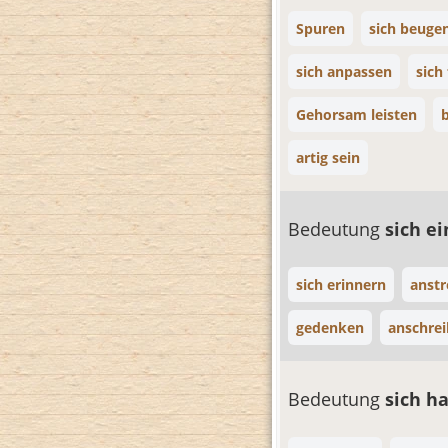
Spuren
sich beuge
sich anpassen
sich
Gehorsam leisten
b
artig sein
Bedeutung
sich e
sich erinnern
anstr
gedenken
anschre
Bedeutung
sich h