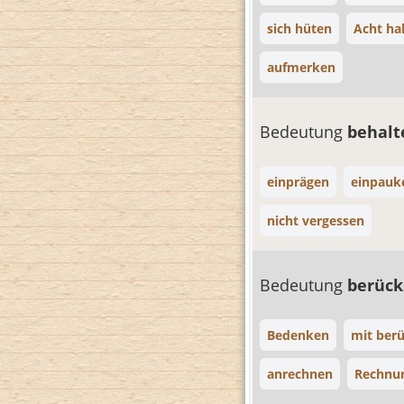
sich hüten
Acht ha
aufmerken
Bedeutung
behal
einprägen
einpauk
nicht vergessen
Bedeutung
berück
Bedenken
mit berü
anrechnen
Rechnun