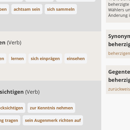
beherzigte 
ben
achtsam sein
sich sammeln
Wählers un
Änderung i
Synonym
ten
(Verb)
beherzi
beherzige
en
lernen
sich einprägen
einsehen
Gegente
beherzi
zurückwei
sichtigen
(Verb)
cksichtigen
zur Kenntnis nehmen
g tragen
sein Augenmerk richten auf