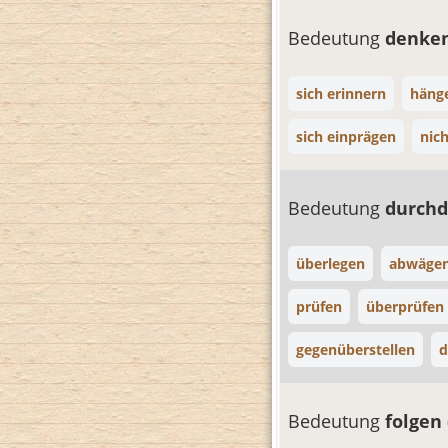
Bedeutung
denke
sich erinnern
hänge
sich einprägen
nic
Bedeutung
durch
überlegen
abwäge
prüfen
überprüfen
gegenüberstellen
d
Bedeutung
folgen