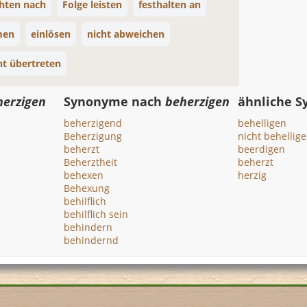
chten nach
Folge leisten
festhalten an
men
einlösen
nicht abweichen
ht übertreten
herzigen
Synonyme nach
beherzigen
ähnliche 
beherzigend
behelligen
Beherzigung
nicht behellig
beherzt
beerdigen
Beherztheit
beherzt
behexen
herzig
Behexung
behilflich
behilflich sein
behindern
behindernd