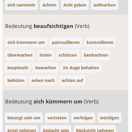
sich sammeln
ächten
Acht geben
aufmerken
Bedeutung
beaufsichtigen
(Verb)
sich kümmern um
patrouillieren
kontrollieren
überwachen
hüten
schützen
beobachten
bespitzeln
bewachen
im Auge behalten
behüten
sehen nach
achten auf
Bedeutung
sich kümmern um
(Verb)
besorgt sein um
vertreten
verfolgen
würdigen
ernst nehmen
bedacht sein
Rücksicht nehmen