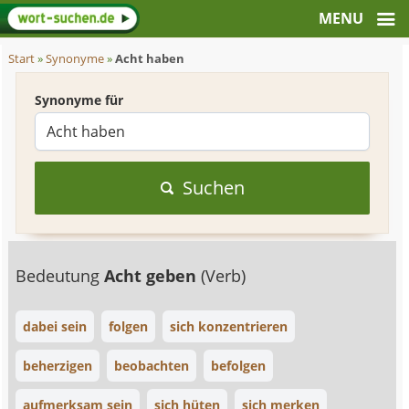
Start
»
Synonyme
»
Acht haben
Synonyme für
Suchen
Bedeutung
Acht geben
(Verb)
dabei sein
folgen
sich konzentrieren
beherzigen
beobachten
befolgen
aufmerksam sein
sich hüten
sich merken