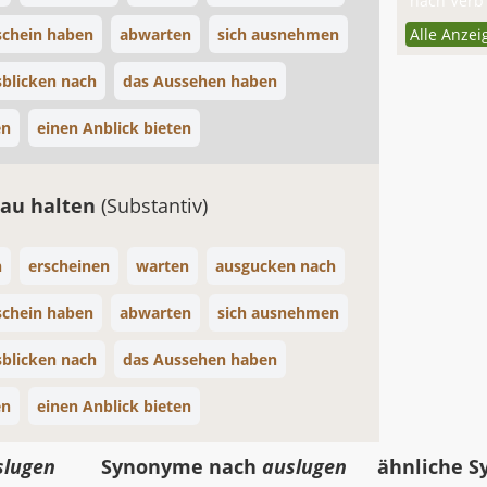
nach Verb 
schein haben
abwarten
sich ausnehmen
Alle Anzei
sblicken nach
das Aussehen haben
en
einen Anblick bieten
au halten
(Substantiv)
n
erscheinen
warten
ausgucken nach
schein haben
abwarten
sich ausnehmen
sblicken nach
das Aussehen haben
en
einen Anblick bieten
slugen
Synonyme nach
auslugen
ähnliche 