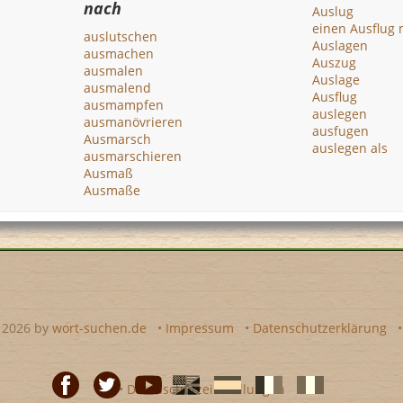
nach
Auslug
einen Ausflug
auslutschen
Auslagen
ausmachen
Auszug
ausmalen
Auslage
ausmalend
Ausflug
ausmampfen
auslegen
ausmanövrieren
ausfugen
Ausmarsch
auslegen als
ausmarschieren
Ausmaß
Ausmaße
- 2026 by
wort-suchen.de
•
Impressum
•
Datenschutzerklärung
•
Datenschutzeinstellungen