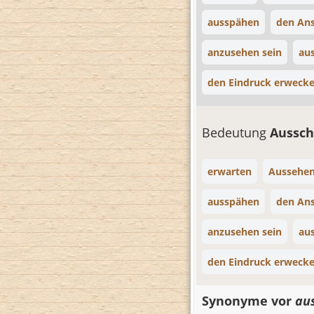
ausspähen
den An
anzusehen sein
au
den Eindruck erweck
Bedeutung
Aussch
erwarten
Aussehe
ausspähen
den An
anzusehen sein
au
den Eindruck erweck
Synonyme vor
au