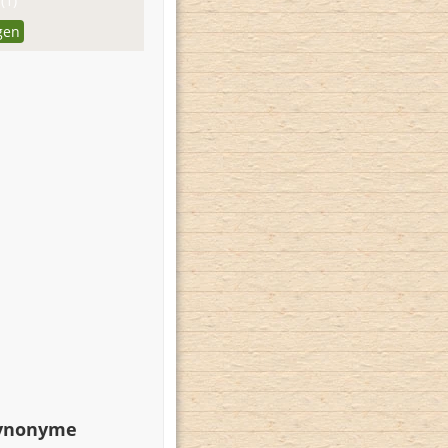
(1)
gen
Synonyme