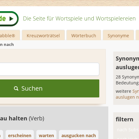
Die Seite für Wortspiele und Wortspielereien
rabble®
Kreuzworträtsel
Wörterbuch
Synonyme
en nach
Synonym
ausluge
28 Synonym
Bedeutung
Suchen
weitere
Sy
auslugen 
au halten
(Verb)
filtern
nach Subst
n
erscheinen
warten
ausgucken nach