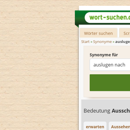
Wörter suchen
Sc
Start
»
Synonyme
»
auslug
Synonyme für
Bedeutung
Aussch
erwarten
Aussehe