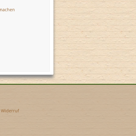
 machen
•
Widerruf