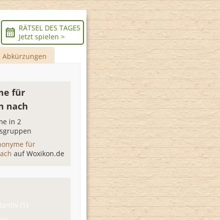
RÄTSEL DES TAGES
Jetzt spielen >
Abkürzungen
e für
n nach
e in 2
sgruppen
nonyme für
nach
auf Woxikon.de
antiv (1)