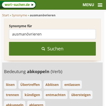
Start
»
Synonyme
»
ausmanövrieren
Synonyme für
Suchen
Bedeutung
abkoppeln
(Verb)
lösen
Übertreffen
Ablösen
entlassen
trennen
kündigen
entmachten
übersteigen
abkuppeln
ablagern