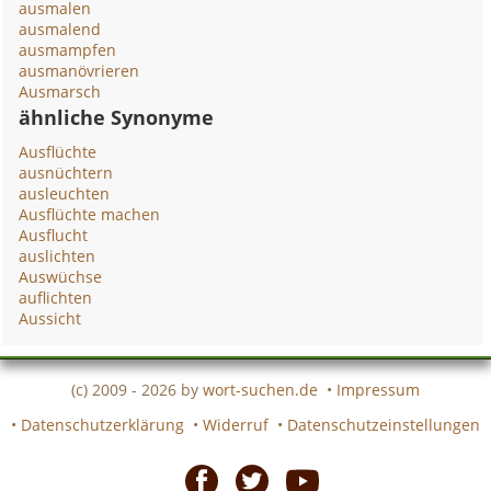
ausmalen
ausmalend
ausmampfen
ausmanövrieren
Ausmarsch
ähnliche Synonyme
Ausflüchte
ausnüchtern
ausleuchten
Ausflüchte machen
Ausflucht
auslichten
Auswüchse
auflichten
Aussicht
(c) 2009 - 2026 by
wort-suchen.de
•
Impressum
•
Datenschutzerklärung
•
Widerruf
•
Datenschutzeinstellungen