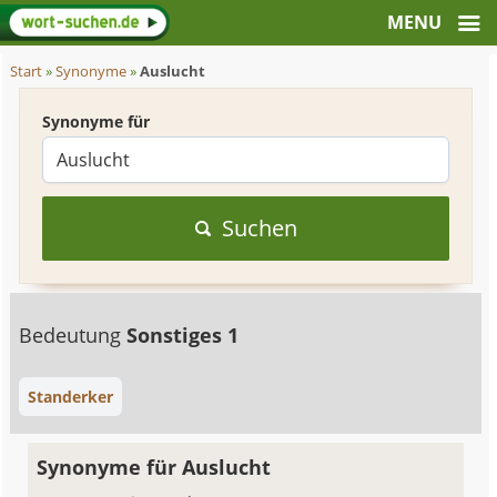
Start
»
Synonyme
»
Auslucht
Synonyme für
Suchen
Bedeutung
Sonstiges 1
Standerker
Synonyme für Auslucht