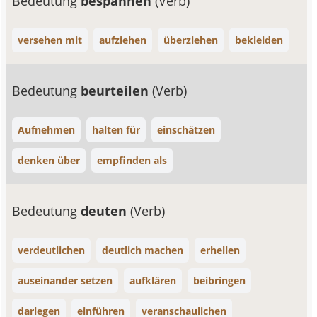
Bedeutung
bespannen
(Verb)
versehen mit
aufziehen
überziehen
bekleiden
Bedeutung
beurteilen
(Verb)
Aufnehmen
halten für
einschätzen
denken über
empfinden als
Bedeutung
deuten
(Verb)
verdeutlichen
deutlich machen
erhellen
auseinander setzen
aufklären
beibringen
darlegen
einführen
veranschaulichen