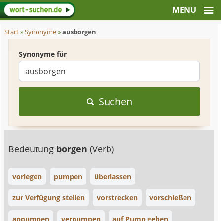
Start
»
Synonyme
»
ausborgen
Synonyme für
Suchen
Bedeutung
borgen
(Verb)
vorlegen
pumpen
überlassen
zur Verfügung stellen
vorstrecken
vorschießen
anpumpen
verpumpen
auf Pump geben