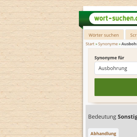
Wörter suchen
Sc
Start
»
Synonyme
»
Ausboh
Synonyme für
Bedeutung
Sonsti
Abhandlung