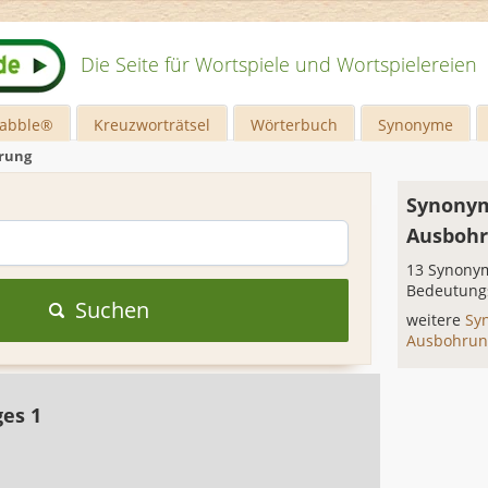
Die Seite für Wortspiele und Wortspielereien
rabble®
Kreuzworträtsel
Wörterbuch
Synonyme
rung
Synonym
Ausboh
13 Synonym
Bedeutung
Suchen
weitere
Sy
Ausbohru
ges 1