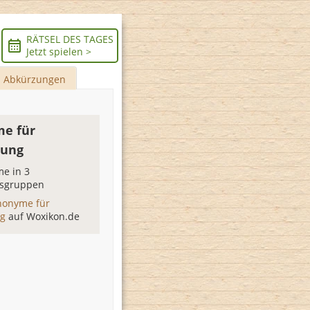
RÄTSEL DES TAGES
Jetzt spielen >
Abkürzungen
e für
rung
e in 3
sgruppen
nonyme für
ng
auf Woxikon.de