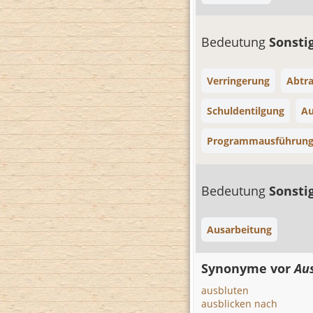
Bedeutung
Sonsti
Verringerung
Abtr
Schuldentilgung
Au
Programmausführun
Bedeutung
Sonsti
Ausarbeitung
Synonyme vor
Au
ausbluten
ausblicken nach