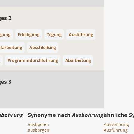
ges 2
agung
Erledigung
Tilgung
Ausführung
farbeitung
Abschleifung
g
Programmdurchführung
Abarbeitung
ges 3
sbohrung
Synonyme nach
Ausbohrung
ähnliche 
ausbooten
Aussöhnung
ausborgen
Ausführung