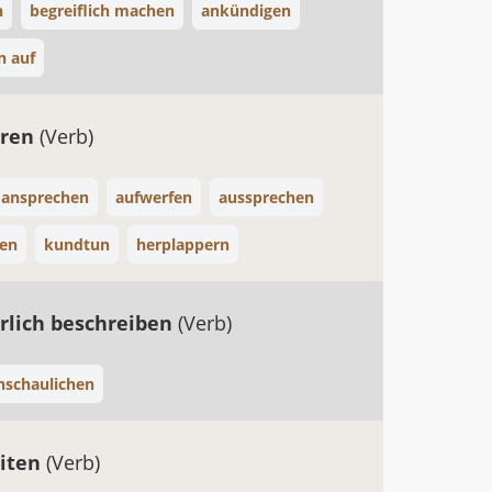
n
begreiflich machen
ankündigen
n auf
hren
(Verb)
ansprechen
aufwerfen
aussprechen
gen
kundtun
herplappern
rlich beschreiben
(Verb)
nschaulichen
iten
(Verb)