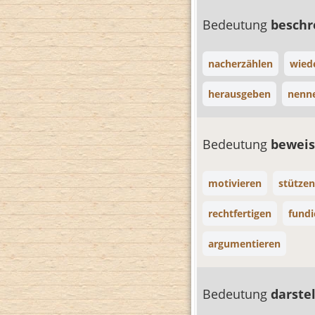
Bedeutung
besch
nacherzählen
wied
herausgeben
nenn
Bedeutung
bewei
motivieren
stützen
rechtfertigen
fundi
argumentieren
Bedeutung
darste