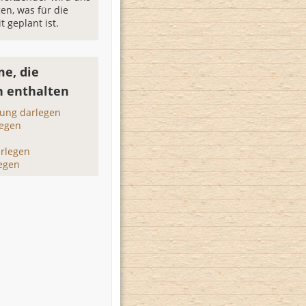
gen, was für die
t geplant ist.
e, die
n enthalten
ung darlegen
legen
arlegen
legen