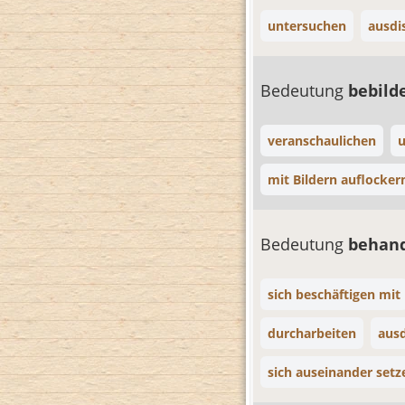
untersuchen
ausdi
Bedeutung
bebild
veranschaulichen
mit Bildern auflocker
Bedeutung
behan
sich beschäftigen mit
durcharbeiten
ausd
sich auseinander setz