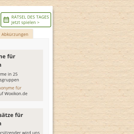
RÄTSEL DES TAGES
Jetzt spielen >
Abkürzungen
e für
n
me in 25
sgruppen
nonyme für
uf Woxikon.de
sätze für
n
rsitzender wird uns