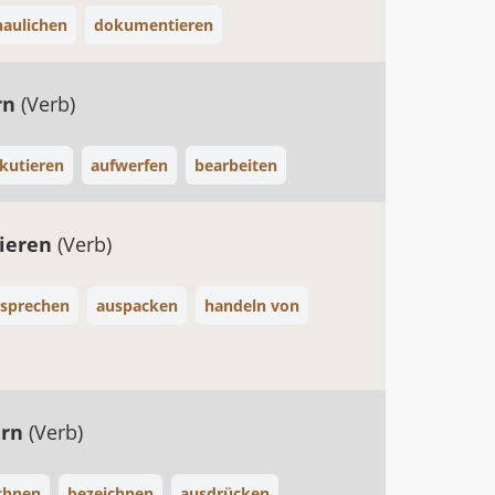
haulichen
dokumentieren
rn
(Verb)
kutieren
aufwerfen
bearbeiten
ieren
(Verb)
sprechen
auspacken
handeln von
ern
(Verb)
chnen
bezeichnen
ausdrücken