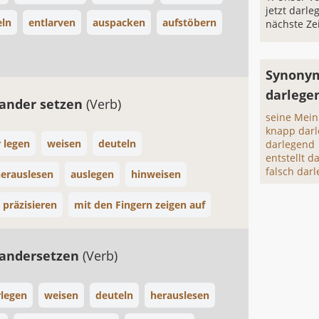
jetzt darle
eln
entlarven
auspacken
aufstöbern
nächste Zei
Synonym
darlege
ander setzen
(Verb)
seine Mein
knapp dar
 legen
weisen
deuteln
darlegend
entstellt d
falsch dar
erauslesen
auslegen
hinweisen
präzisieren
mit den Fingern zeigen auf
nandersetzen
(Verb)
legen
weisen
deuteln
herauslesen