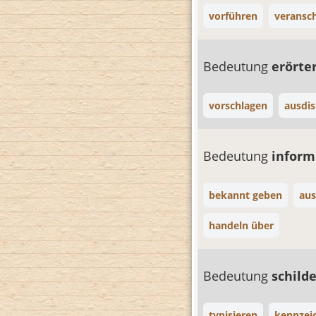
vorführen
veransc
Bedeutung
erörte
vorschlagen
ausdis
Bedeutung
inform
bekannt geben
aus
handeln über
Bedeutung
schild
typisieren
kennzei