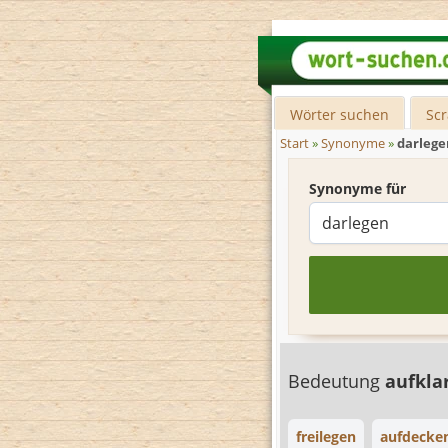
Wörter suchen
Sc
Start
»
Synonyme
»
darlege
Synonyme für
Bedeutung
aufkla
freilegen
aufdecke