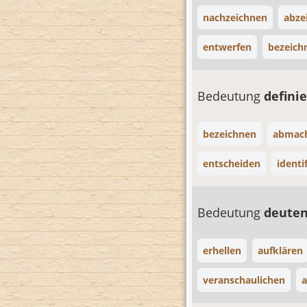
nachzeichnen
abze
entwerfen
bezeich
Bedeutung
defini
bezeichnen
abmac
entscheiden
identi
Bedeutung
deute
erhellen
aufklären
veranschaulichen
a