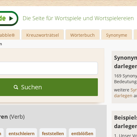
Die Seite für Wortspiele und Wortspielereien
rabble®
Kreuzworträtsel
Wörterbuch
Synonyme
n
Synonym
darlege
169 Synony
Bedeutung
Suchen
weitere
Sy
darlegen
a
ren
(Verb)
Beispiel
darlege
n
entschleiern
feststellen
entblößen
Unser Vo