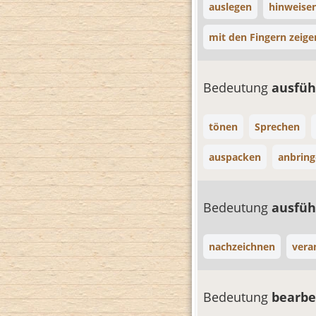
auslegen
hinweise
mit den Fingern zeige
Bedeutung
ausfü
tönen
Sprechen
auspacken
anbrin
Bedeutung
ausfüh
nachzeichnen
vera
Bedeutung
bearbe