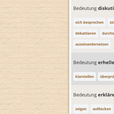
Bedeutung
diskut
sich besprechen
si
debattieren
durch
auseinandersetzen
Bedeutung
erhell
klarstellen
überprü
Bedeutung
erklär
zeigen
aufdecken