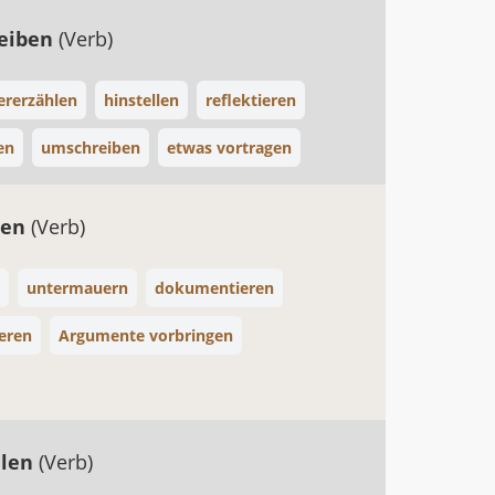
reiben
(Verb)
ererzählen
hinstellen
reflektieren
en
umschreiben
etwas vortragen
sen
(Verb)
untermauern
dokumentieren
eren
Argumente vorbringen
llen
(Verb)