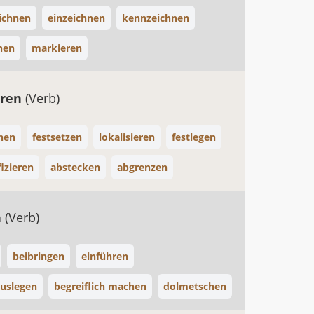
ichnen
einzeichnen
kennzeichnen
nen
markieren
eren
(Verb)
hen
festsetzen
lokalisieren
festlegen
fizieren
abstecken
abgrenzen
n
(Verb)
beibringen
einführen
uslegen
begreiflich machen
dolmetschen