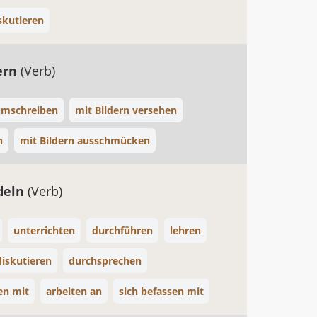
skutieren
ern
(Verb)
umschreiben
mit Bildern versehen
n
mit Bildern ausschmücken
deln
(Verb)
unterrichten
durchführen
lehren
iskutieren
durchsprechen
en mit
arbeiten an
sich befassen mit