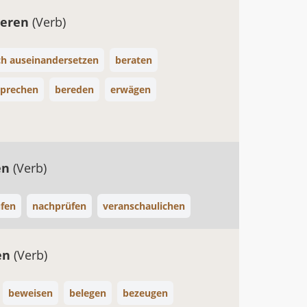
ieren
(Verb)
ch auseinandersetzen
beraten
sprechen
bereden
erwägen
en
(Verb)
fen
nachprüfen
veranschaulichen
en
(Verb)
beweisen
belegen
bezeugen