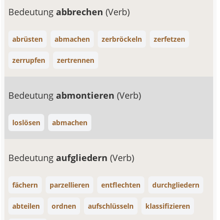
Bedeutung
abbrechen
(Verb)
abrüsten
abmachen
zerbröckeln
zerfetzen
zerrupfen
zertrennen
Bedeutung
abmontieren
(Verb)
loslösen
abmachen
Bedeutung
aufgliedern
(Verb)
fächern
parzellieren
entflechten
durchgliedern
abteilen
ordnen
aufschlüsseln
klassifizieren