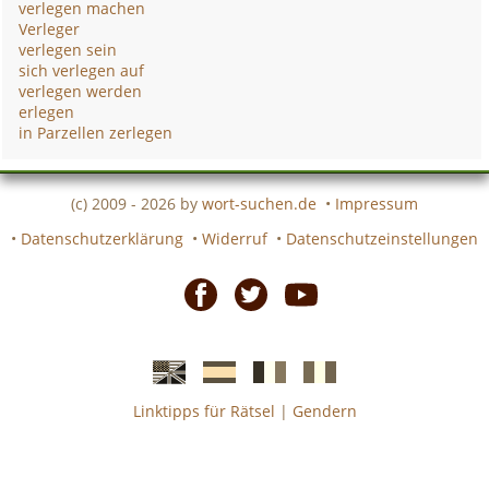
verlegen machen
Verleger
verlegen sein
sich verlegen auf
verlegen werden
erlegen
in Parzellen zerlegen
(c) 2009 - 2026 by
wort-suchen.de
•
Impressum
•
Datenschutzerklärung
•
Widerruf
•
Datenschutzeinstellungen
Facebook
Twitter
Youtube
Linktipps für Rätsel
|
Gendern
Englische
Spanische
französiche
italienische
wort-
wort-
Kreuzworträtsel-
Kreuzworträtsel-