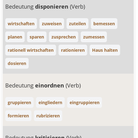
Bedeutung
disponieren
(Verb)
wirtschaften
zuweisen
zuteilen
bemessen
planen
sparen
zusprechen
zumessen
rationell wirtschaften
rationieren
Haus halten
dosieren
Bedeutung
einordnen
(Verb)
gruppieren
eingliedern
eingruppieren
formieren
rubrizieren
Bedeutung
kritisieren
(Verb)