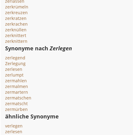
zerlassen
zerkrümeln
zerkreuzen
zerkratzen
zerkrachen
zerknüllen
zerknittert
zerknittern
Synonyme nach
Zerlegen
zerlegend
Zerlegung
zerlesen
zerlumpt
zermahlen
zermalmen
zermartern
zermatschen
zermatscht
zermürben
ähnliche Synonyme
verlegen
zerlesen