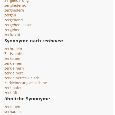
Zergliederung
zergliedernd
zergliedern
zergen
zergehend
zergehen lassen
zergehen
zerfurcht
Synonyme nach
zerhauen
zerhudeln
Zerissenheit
zerkauen
zerkleinen
zerkleinern
zerkleinert
zerkleinertes Fleisch
Zerkleinerungsmaschine
zerklopfen
zerklüftet
ähnliche Synonyme
zerkauen
verhauen