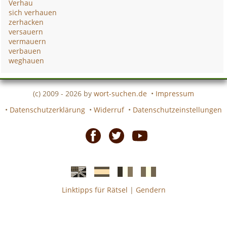
Verhau
sich verhauen
zerhacken
versauern
vermauern
verbauen
weghauen
(c) 2009 - 2026 by
wort-suchen.de
•
Impressum
•
Datenschutzerklärung
•
Widerruf
•
Datenschutzeinstellungen
Facebook
Twitter
Youtube
Linktipps für Rätsel
|
Gendern
Englische
Spanische
französiche
italienische
wort-
wort-
Kreuzworträtsel-
Kreuzworträtsel-