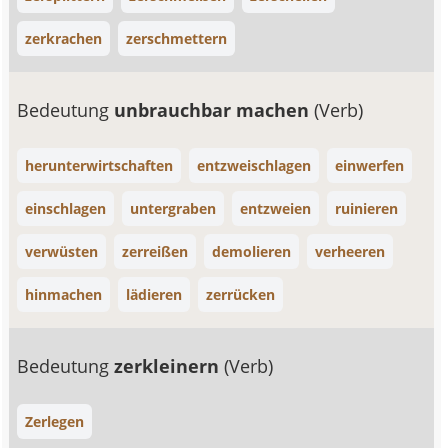
zerkrachen
zerschmettern
Bedeutung
unbrauchbar machen
(Verb)
herunterwirtschaften
entzweischlagen
einwerfen
einschlagen
untergraben
entzweien
ruinieren
verwüsten
zerreißen
demolieren
verheeren
hinmachen
lädieren
zerrücken
Bedeutung
zerkleinern
(Verb)
Zerlegen