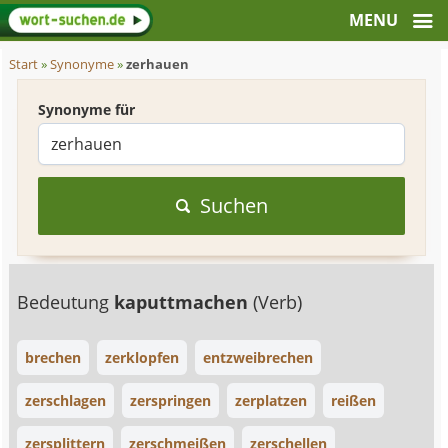
Start
»
Synonyme
»
zerhauen
Synonyme für
Suchen
Bedeutung
kaputtmachen
(Verb)
brechen
zerklopfen
entzweibrechen
zerschlagen
zerspringen
zerplatzen
reißen
zersplittern
zerschmeißen
zerschellen