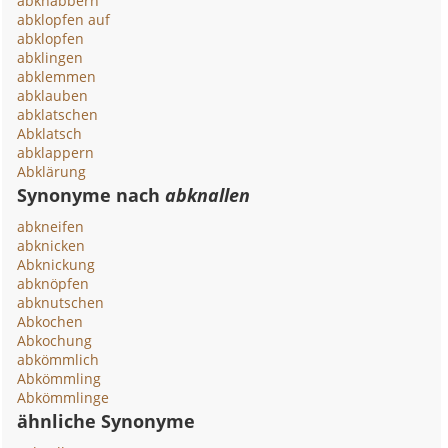
abknabbern
abklopfen auf
abklopfen
abklingen
abklemmen
abklauben
abklatschen
Abklatsch
abklappern
Abklärung
Synonyme nach
abknallen
abkneifen
abknicken
Abknickung
abknöpfen
abknutschen
Abkochen
Abkochung
abkömmlich
Abkömmling
Abkömmlinge
ähnliche Synonyme