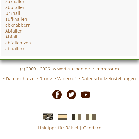
zuknallen
abprallen
Urknall
aufknallen
abknabbern
Abfallen
Abfall
abfallen von
abballern
(c) 2009 - 2026 by
wort-suchen.de
•
Impressum
•
Datenschutzerklärung
•
Widerruf
•
Datenschutzeinstellungen
Facebook
Twitter
Youtube
Linktipps für Rätsel
|
Gendern
Englische
Spanische
französiche
italienische