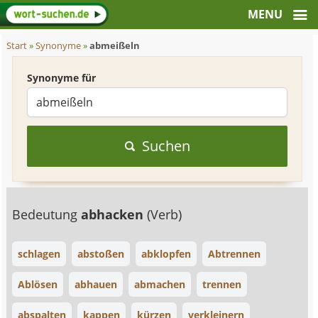
Start
»
Synonyme
»
abmeißeln
Synonyme für
Suchen
Bedeutung
abhacken
(Verb)
schlagen
abstoßen
abklopfen
Abtrennen
Ablösen
abhauen
abmachen
trennen
abspalten
kappen
kürzen
verkleinern