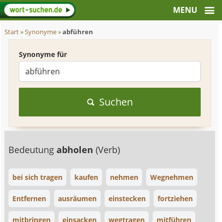
Start
»
Synonyme
»
abführen
Synonyme für
Suchen
Bedeutung
abholen
(Verb)
bei sich tragen
kaufen
nehmen
Wegnehmen
Entfernen
ausräumen
einstecken
fortziehen
mitbringen
einsacken
wegtragen
mitführen