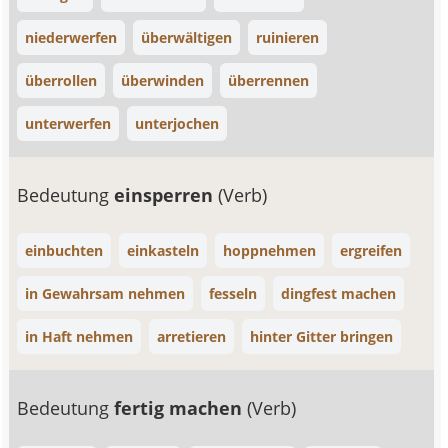
niederwerfen
überwältigen
ruinieren
überrollen
überwinden
überrennen
unterwerfen
unterjochen
Bedeutung
einsperren
(Verb)
einbuchten
einkasteln
hoppnehmen
ergreifen
in Gewahrsam nehmen
fesseln
dingfest machen
in Haft nehmen
arretieren
hinter Gitter bringen
Bedeutung
fertig machen
(Verb)