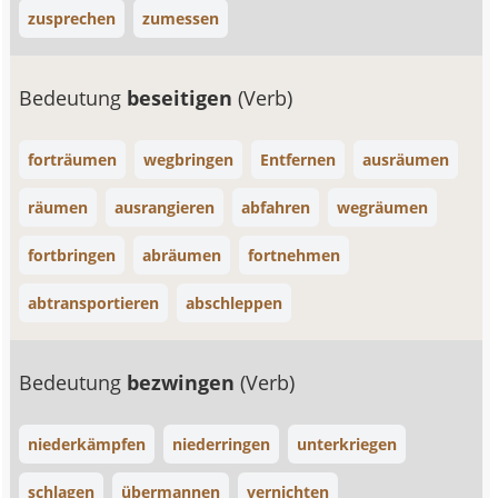
zusprechen
zumessen
Bedeutung
beseitigen
(Verb)
forträumen
wegbringen
Entfernen
ausräumen
räumen
ausrangieren
abfahren
wegräumen
fortbringen
abräumen
fortnehmen
abtransportieren
abschleppen
Bedeutung
bezwingen
(Verb)
niederkämpfen
niederringen
unterkriegen
schlagen
übermannen
vernichten