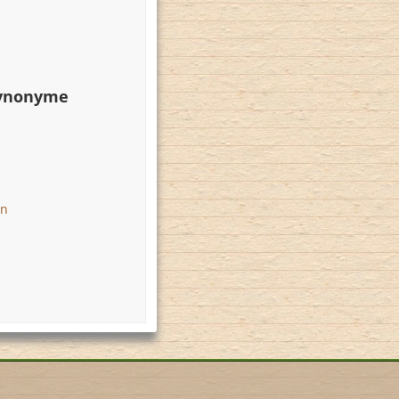
Synonyme
en