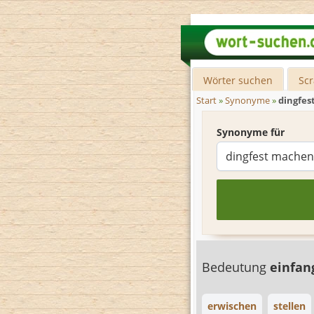
Wörter suchen
Sc
Start
»
Synonyme
»
dingfe
Synonyme für
Bedeutung
einfa
erwischen
stellen