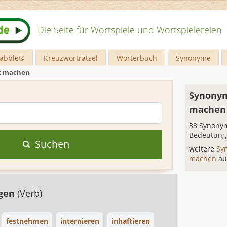
Die Seite für Wortspiele und Wortspielereien
rabble®
Kreuzworträtsel
Wörterbuch
Synonyme
st machen
Synonym
machen
33 Synonym
Bedeutung
Suchen
weitere
Sy
machen
au
ngen
(Verb)
festnehmen
internieren
inhaftieren