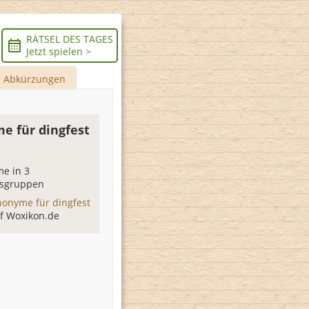
RÄTSEL DES TAGES
Jetzt spielen >
Abkürzungen
e für dingfest
e in 3
sgruppen
nonyme für dingfest
f Woxikon.de