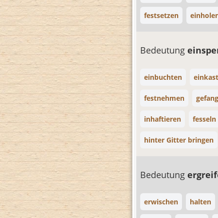
festsetzen
einhole
Bedeutung
einspe
einbuchten
einkas
festnehmen
gefan
inhaftieren
fesseln
hinter Gitter bringen
Bedeutung
ergrei
erwischen
halten