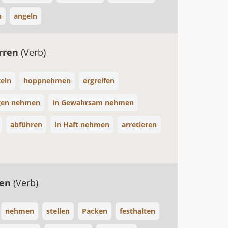
n
angeln
rren
(Verb)
teln
hoppnehmen
ergreifen
gen nehmen
in Gewahrsam nehmen
abführen
in Haft nehmen
arretieren
fen
(Verb)
nehmen
stellen
Packen
festhalten