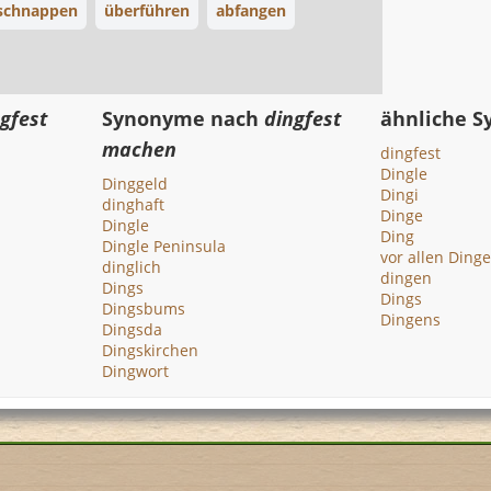
schnappen
überführen
abfangen
gfest
Synonyme nach
dingfest
ähnliche 
machen
dingfest
Dingle
Dinggeld
Dingi
dinghaft
Dinge
Dingle
Ding
Dingle Peninsula
vor allen Ding
dinglich
dingen
Dings
Dings
Dingsbums
Dingens
Dingsda
Dingskirchen
Dingwort