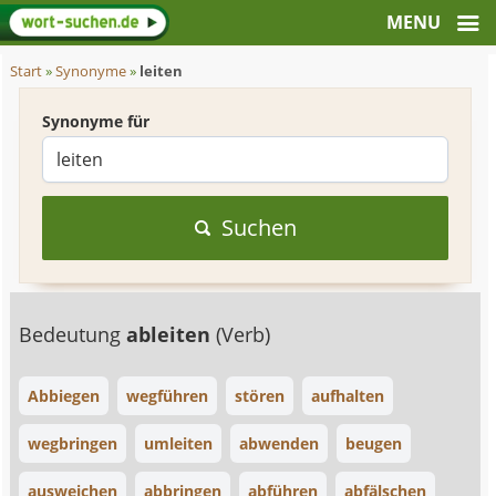
Start
»
Synonyme
»
leiten
Synonyme für
Suchen
Bedeutung
ableiten
(Verb)
Abbiegen
wegführen
stören
aufhalten
wegbringen
umleiten
abwenden
beugen
ausweichen
abbringen
abführen
abfälschen