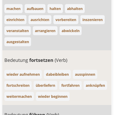
machen
aufbauen
halten
abhalten
einrichten
ausrichten
vorbereiten
inszenieren
veranstalten
arrangieren
abwickeln
ausgestalten
Bedeutung
fortsetzen
(Verb)
wieder aufnehmen
dabeibleiben
ausspinnen
fortschreiten
überliefern
fortfahren
anknüpfen
weitermachen
wieder beginnen
Bedeutung
führen
(Verb)