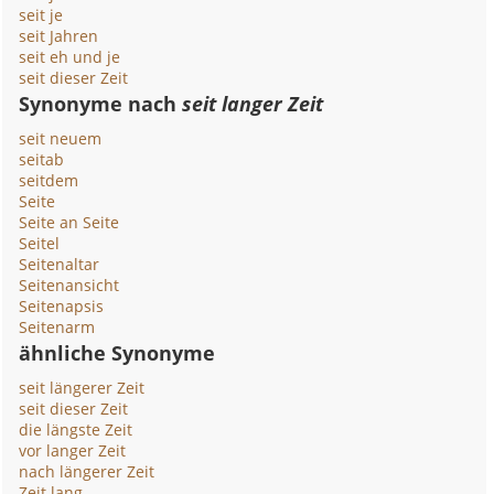
seit je
seit Jahren
seit eh und je
seit dieser Zeit
Synonyme nach
seit langer Zeit
seit neuem
seitab
seitdem
Seite
Seite an Seite
Seitel
Seitenaltar
Seitenansicht
Seitenapsis
Seitenarm
ähnliche Synonyme
seit längerer Zeit
seit dieser Zeit
die längste Zeit
vor langer Zeit
nach längerer Zeit
Zeit lang