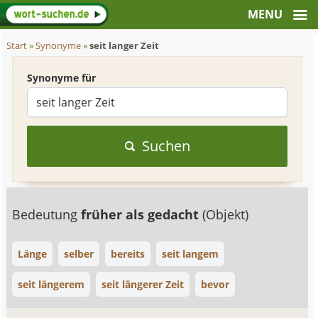
Start
»
Synonyme
»
seit langer Zeit
Synonyme für
Suchen
Bedeutung
früher als gedacht
(Objekt)
Länge
selber
bereits
seit langem
seit längerem
seit längerer Zeit
bevor