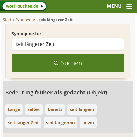
Start
»
Synonyme
»
seit längerer Zeit
Synonyme für
Suchen
Bedeutung
früher als gedacht
(Objekt)
Länge
selber
bereits
seit langem
seit langer Zeit
seit längerem
bevor