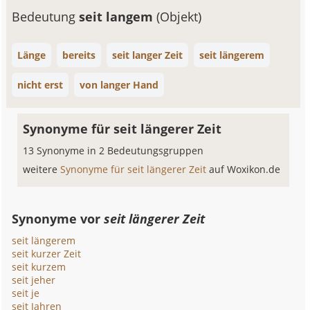
Bedeutung
seit langem
(Objekt)
Länge
bereits
seit langer Zeit
seit längerem
nicht erst
von langer Hand
Synonyme für seit längerer Zeit
13 Synonyme in 2 Bedeutungsgruppen
weitere
Synonyme für seit längerer Zeit
auf Woxikon.de
Synonyme vor
seit längerer Zeit
seit längerem
seit kurzer Zeit
seit kurzem
seit jeher
seit je
seit Jahren