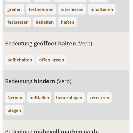
greifen
festnehmen
internieren
inhaftieren
festsetzen
behalten
haften
Bedeutung
geöffnet halten
(Verb)
aufbehalten
offen lassen
Bedeutung
hindern
(Verb)
Nerven
mißfallen
beunruhigen
verwirren
plagen
Bedeutung
mühevoll machen
(Verb)