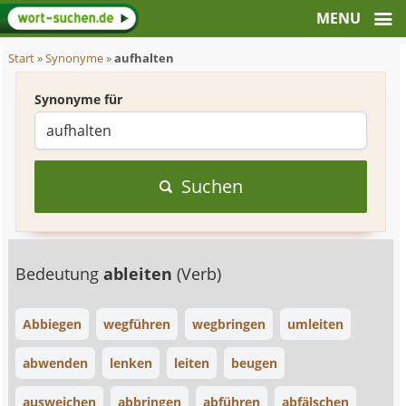
Start
»
Synonyme
»
aufhalten
Synonyme für
Suchen
Bedeutung
ableiten
(Verb)
Abbiegen
wegführen
wegbringen
umleiten
abwenden
lenken
leiten
beugen
ausweichen
abbringen
abführen
abfälschen