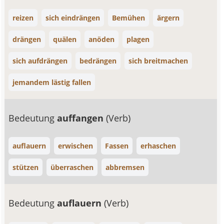
reizen
sich eindrängen
Bemühen
ärgern
drängen
quälen
anöden
plagen
sich aufdrängen
bedrängen
sich breitmachen
jemandem lästig fallen
Bedeutung
auffangen
(Verb)
auflauern
erwischen
Fassen
erhaschen
stützen
überraschen
abbremsen
Bedeutung
auflauern
(Verb)