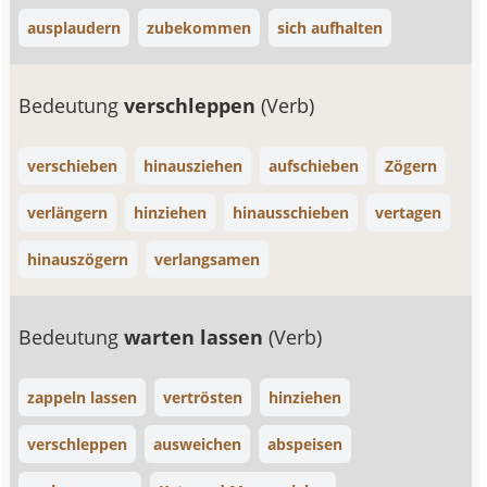
ausplaudern
zubekommen
sich aufhalten
Bedeutung
verschleppen
(Verb)
verschieben
hinausziehen
aufschieben
Zögern
verlängern
hinziehen
hinausschieben
vertagen
hinauszögern
verlangsamen
Bedeutung
warten lassen
(Verb)
zappeln lassen
vertrösten
hinziehen
verschleppen
ausweichen
abspeisen