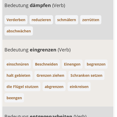
Bedeutung
dämpfen
(Verb)
Verderben
reduzieren
schmälern
zerrütten
abschwächen
Bedeutung
eingrenzen
(Verb)
einschnüren
Beschneiden
Einengen
begrenzen
halt gebieten
Grenzen ziehen
Schranken setzen
die Flügel stutzen
abgrenzen
einkreisen
beengen
Bedeutung
entgegenarbeiten
(Verb)