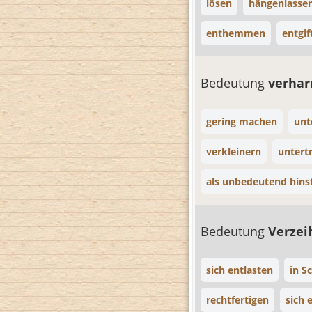
lösen
hängenlasse
enthemmen
entgif
Bedeutung
verha
gering machen
unt
verkleinern
untert
als unbedeutend hinst
Bedeutung
Verzei
sich entlasten
in S
rechtfertigen
sich 