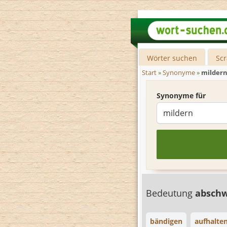
Wörter suchen
Sc
Start
»
Synonyme
»
milder
Synonyme für
Bedeutung
absch
bändigen
aufhalte