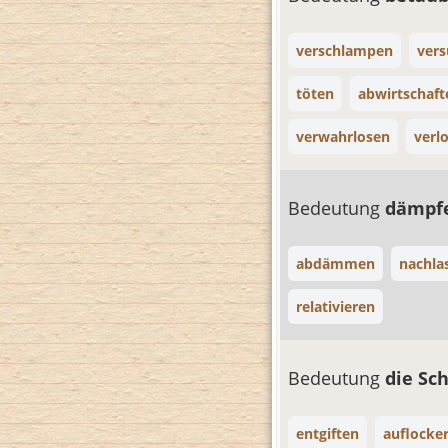
verschlampen
ver
töten
abwirtschaft
verwahrlosen
verl
Bedeutung
dämpf
abdämmen
nachla
relativieren
Bedeutung
die Sc
entgiften
auflocke