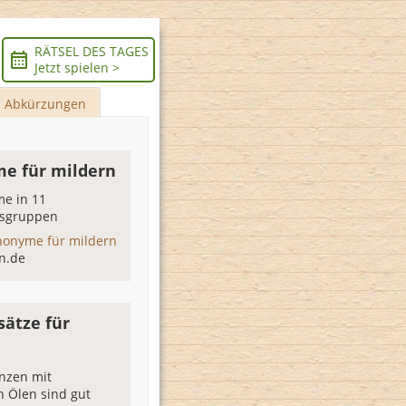
RÄTSEL DES TAGES
Jetzt spielen >
Abkürzungen
e für mildern
e in 11
sgruppen
nonyme für mildern
n.de
sätze für
anzen mit
n Ölen sind gut