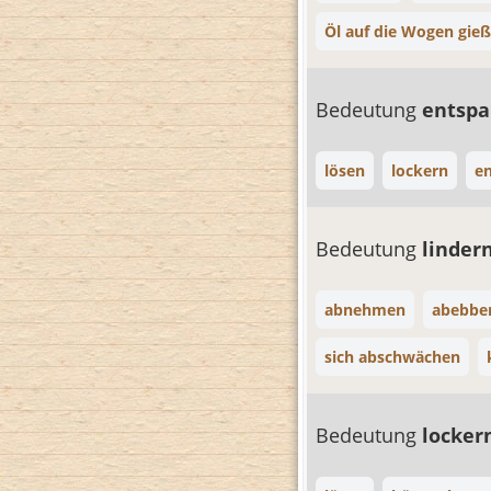
Öl auf die Wogen gie
Bedeutung
entsp
lösen
lockern
en
Bedeutung
linder
abnehmen
abebbe
sich abschwächen
Bedeutung
locker