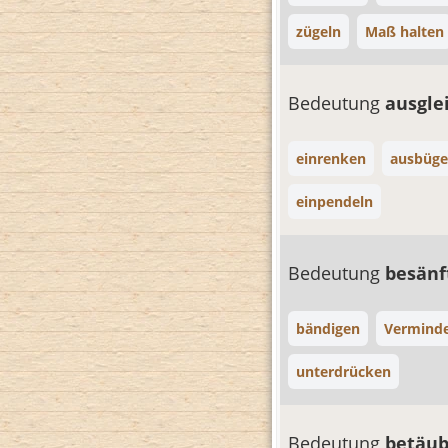
zügeln
Maß halten
Bedeutung
ausgle
einrenken
ausbüge
einpendeln
Bedeutung
besänf
bändigen
Vermind
unterdrücken
Bedeutung
betäu