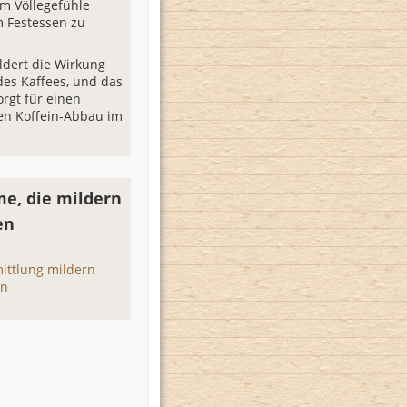
um Völlegefühle
 Festessen zu
ldert die Wirkung
des Kaffees, und das
orgt für einen
en Koffein-Abbau im
e, die mildern
en
ittlung mildern
rn