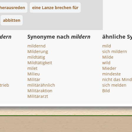
 herausreden
eine Lanze brechen für
abbitten
ldern
Synonyme nach
mildern
ähnliche 
mildernd
mild
Milderung
sich mildern
mildtätig
Milde
Mildtätigkeit
wild
milet
Mieder
Milieu
mindeste
Militär
nicht das Mind
trieb
militärähnlich
sich melden
Militäraktion
Bild
Militärarzt