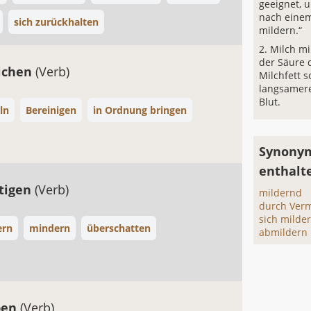
geeignet, 
nach einem
sich zurückhalten
mildern.“
Milch mi
der Säure 
ichen
(Verb)
Milchfett s
langsamer
Blut.
ln
Bereinigen
in Ordnung bringen
Synonym
enthalt
tigen
(Verb)
mildernd
durch Verm
sich milde
ern
mindern
überschatten
abmildern
ben
(Verb)