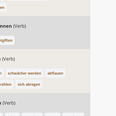
ßen
annen
(Verb)
tgiften
n
(Verb)
n
schwächer werden
abflauen
kühlen
sich abregen
n
(Verb)