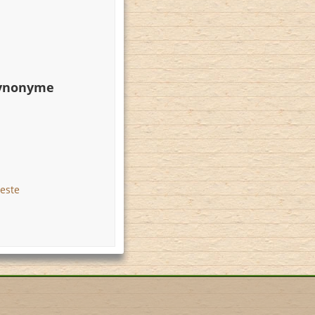
Synonyme
este