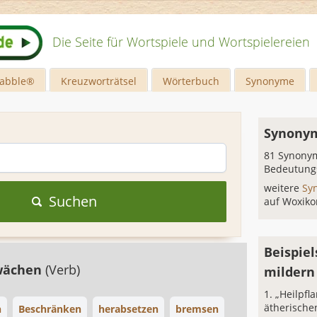
Die Seite für Wortspiele und Wortspielereien
rabble®
Kreuzworträtsel
Wörterbuch
Synonyme
n
Synonym
81 Synonym
Bedeutung
weitere
Sy
Suchen
auf Woxiko
Beispiel
wächen
(Verb)
mildern
„Heilpfl
ätherische
n
Beschränken
herabsetzen
bremsen