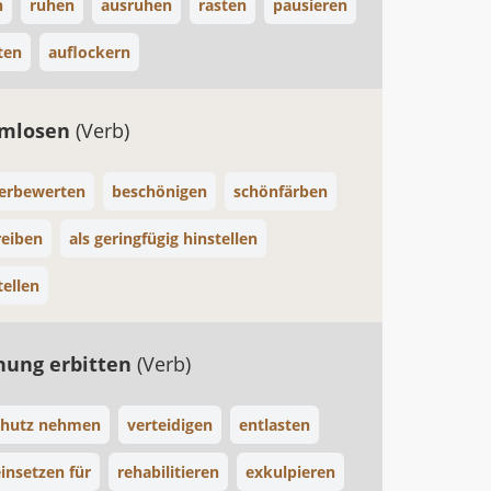
n
ruhen
ausruhen
rasten
pausieren
ten
auflockern
rmlosen
(Verb)
erbewerten
beschönigen
schönfärben
reiben
als geringfügig hinstellen
ellen
hung erbitten
(Verb)
chutz nehmen
verteidigen
entlasten
einsetzen für
rehabilitieren
exkulpieren