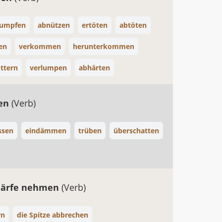
sumpfen
abnützen
ertöten
abtöten
en
verkommen
herunterkommen
ottern
verlumpen
abhärten
en
(Verb)
ssen
eindämmen
trüben
überschatten
härfe nehmen
(Verb)
rn
die Spitze abbrechen