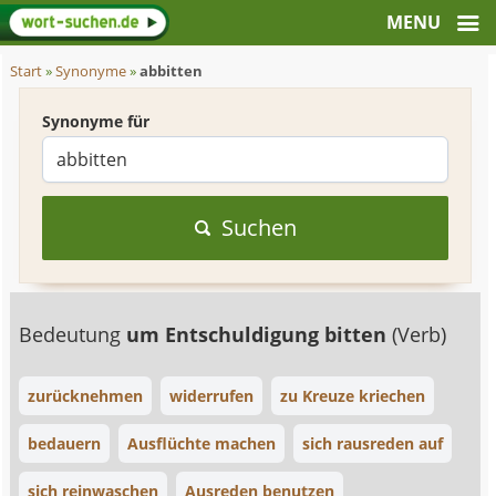
Start
»
Synonyme
»
abbitten
Synonyme für
Suchen
Bedeutung
um Entschuldigung bitten
(Verb)
zurücknehmen
widerrufen
zu Kreuze kriechen
bedauern
Ausflüchte machen
sich rausreden auf
sich reinwaschen
Ausreden benutzen