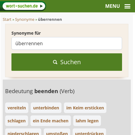
Start
»
Synonyme
»
überrennen
Synonyme für
Suchen
Bedeutung
beenden
(Verb)
vereiteln
unterbinden
im Keim ersticken
schlagen
ein Ende machen
lahm legen
niederschlagen
umstoßen
unterdrücken