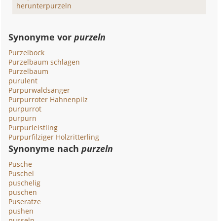
herunterpurzeln
Synonyme vor
purzeln
Purzelbock
Purzelbaum schlagen
Purzelbaum
purulent
Purpurwaldsänger
Purpurroter Hahnenpilz
purpurrot
purpurn
Purpurleistling
Purpurfilziger Holzritterling
Synonyme nach
purzeln
Pusche
Puschel
puschelig
puschen
Puseratze
pushen
pusseln